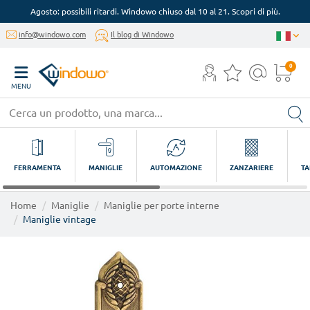
Agosto: possibili ritardi. Windowo chiuso dal 10 al 21. Scopri di più.
info@windowo.com
Il blog di Windowo
0
MENU
FERRAMENTA
MANIGLIE
AUTOMAZIONE
ZANZARIERE
TA
Home
Maniglie
Maniglie per porte interne
Maniglie vintage