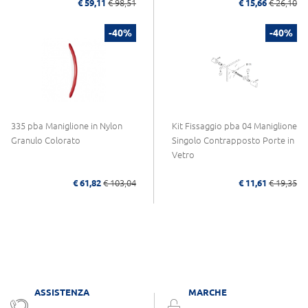
€ 59,11
€ 98,51
€ 15,66
€ 26,10
-40%
-40%
335 pba Maniglione in Nylon
Kit Fissaggio pba 04 Maniglione
Granulo Colorato
Singolo Contrapposto Porte in
Vetro
€ 61,82
€ 103,04
€ 11,61
€ 19,35
ASSISTENZA
MARCHE