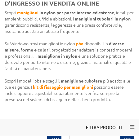
D'INGRESSO IN VENDITA ONLINE
Scopri
maniglioni
in nylon per porte interne ed esterne
, ideali per
ambienti pubblici, uffici e abitazioni. I
maniglioni tubolari in nylon
garantiscono resistenza, leggerezza e una presa confortevole,
risultando adatti a un utilizzo frequente.
Su Windowo trovi maniglioni in nylon
pba
disponibili in
diverse
misure, forme e colori
, progettati per adattarsi a contesti moderni
e professionali. Il
maniglione in nylon
è una soluzione pratica e
durevole per porte interne o esterne, grazie a materiali di qualità e
facilità di manutenzione.
Scopri i modelli pba e scegli il
maniglione tubolare
più adatto alle
tue esigenze. I
kit di fissaggio per maniglioni
possono essere
inclusi oppure acquistabili separatamente: verifica sempre la
presenza del sistema di fissaggio nella scheda prodotto.
Togg
FILTRA PRODOTTI