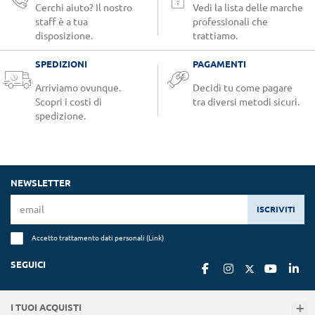
Cerchi aiuto? Il nostro
Vedi la lista delle marche
staff è a tua
professionali che
disposizione.
trattiamo.
SPEDIZIONI
PAGAMENTI
Arriviamo ovunque.
Decidi tu come pagare
Scopri i costi di
tra diversi metodi sicuri.
spedizione.
NEWSLETTER
ISCRIVITI
Accetto trattamento dati personali (
Link
)
SEGUICI
I TUOI ACQUISTI