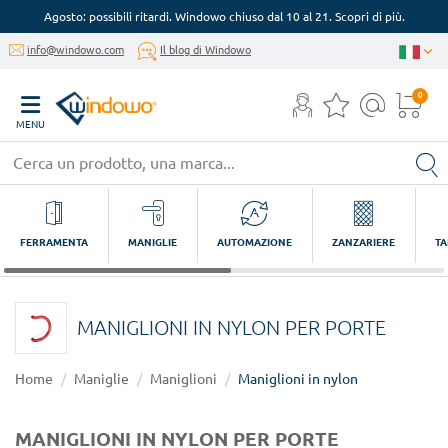
Agosto: possibili ritardi. Windowo chiuso dal 10 al 21. Scopri di più.
info@windowo.com
Il blog di Windowo
0
MENU
FERRAMENTA
MANIGLIE
AUTOMAZIONE
ZANZARIERE
TA
MANIGLIONI IN NYLON PER PORTE
Home
Maniglie
Maniglioni
Maniglioni in nylon
MANIGLIONI IN NYLON PER PORTE