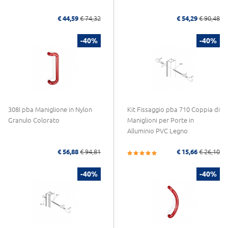
€ 44,59
€ 74,32
€ 54,29
€ 90,48
-40%
-40%
308I pba Maniglione in Nylon
Kit Fissaggio pba 710 Coppia di
Granulo Colorato
Maniglioni per Porte in
Alluminio PVC Legno
€ 56,88
€ 94,81
€ 15,66
€ 26,10
-40%
-40%