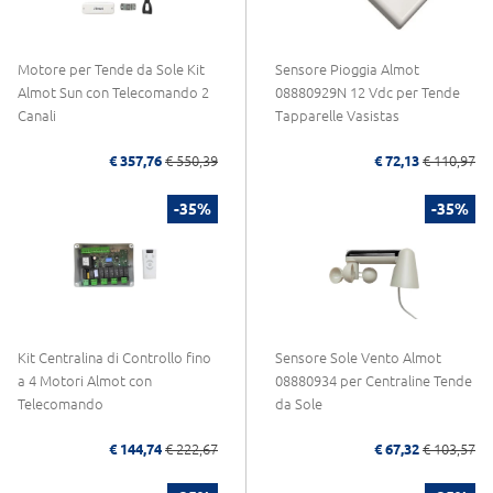
Motore per Tende da Sole Kit
Sensore Pioggia Almot
Almot Sun con Telecomando 2
08880929N 12 Vdc per Tende
Canali
Tapparelle Vasistas
€ 357,76
€ 550,39
€ 72,13
€ 110,97
-35%
-35%
Kit Centralina di Controllo fino
Sensore Sole Vento Almot
a 4 Motori Almot con
08880934 per Centraline Tende
Telecomando
da Sole
€ 144,74
€ 222,67
€ 67,32
€ 103,57