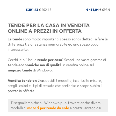
€ 391,42
€ 602,18
€ 451,04
€ 693,91
TENDE PER LA CASA IN VENDITA
ONLINE A PREZZI IN OFFERTA
Le
tende
sono molto importanti: spesso sono i dettagli a fare la
differenza tra una stanza memorabile ed uno spazio poco
interessante.
Cerchi le più belle
tende per casa
? Scopri una vasta gamma di
tende economiche ma di qualità
in vendita online sul
negozio tende
di Windowo.
Vendita tende on line
: decidi il modello, inserisci le misure,
scegli i colori e i tipi di tessuto che preferisci e scopri subito il
prezzo in offerta.
Ti segnaliamo che su Windowo puoi trovare anche diversi
modelli di
motori per tende da sole
a prezzi vantaggiosi.