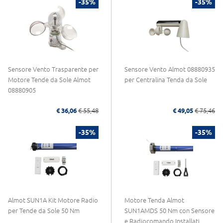
-35%
-35%
Sensore Vento Trasparente per
Sensore Vento Almot 08880935
Motore Tende da Sole Almot
per Centralina Tenda da Sole
08880905
€ 36,06
€ 55,48
€ 49,05
€ 75,46
-35%
-35%
Almot SUN1A Kit Motore Radio
Motore Tenda Almot
per Tende da Sole 50 Nm
SUN1AMDS 50 Nm con Sensore
e Radiocomando Installati