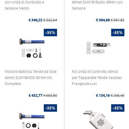
con Unità di Controllo e
Almot SUN1B Radio 40Nm con
Sensore Vento
Sensore
€ 346,22
€ 532,64
€ 384,68
€ 591,82
-35%
-35%
Motore Elettrico Tende da Sole
Kit Unità di Controllo Almot
Almot SUN1BMDS 40 Nm Kit
per Tapparelle Tende Vasistas
Completo
Frangisole Luci
€ 432,77
€ 665,80
€ 134,16
€ 206,40
-35%
-35%