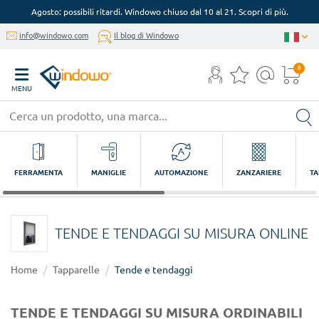
Agosto: possibili ritardi. Windowo chiuso dal 10 al 21. Scopri di più.
info@windowo.com
Il blog di Windowo
0
MENU
FERRAMENTA
MANIGLIE
AUTOMAZIONE
ZANZARIERE
TA
TENDE E TENDAGGI SU MISURA ONLINE
Home
Tapparelle
Tende e tendaggi
TENDE E TENDAGGI SU MISURA ORDINABILI