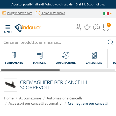
Agosto: possibili ritardi. Windowo chiuso dal 10 al 21. Scopri di più.
info@windowo.com
Il blog di Windowo
0
MENU
FERRAMENTA
MANIGLIE
AUTOMAZIONE
ZANZARIERE
TA
CREMAGLIERE PER CANCELLI
SCORREVOLI
Home
Automazione
Automazione cancelli
Accessori per cancelli automatici
Cremagliere per cancelli