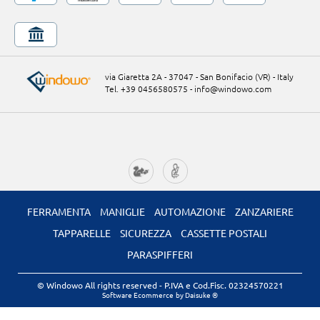
via Giaretta 2A - 37047 - San Bonifacio (VR) - Italy
Tel. +39 0456580575
-
info@windowo.com
FERRAMENTA
MANIGLIE
AUTOMAZIONE
ZANZARIERE
TAPPARELLE
SICUREZZA
CASSETTE POSTALI
PARASPIFFERI
© Windowo All rights reserved
- P.IVA e Cod.Fisc. 02324570221
Software Ecommerce
by Daisuke ®