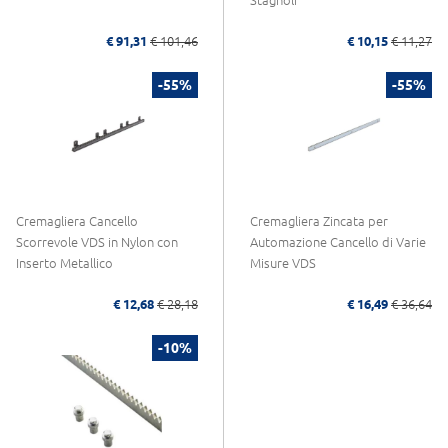
Stagnoli
€ 91,31
€ 101,46
€ 10,15
€ 11,27
-55%
-55%
Cremagliera Cancello
Cremagliera Zincata per
Scorrevole VDS in Nylon con
Automazione Cancello di Varie
Inserto Metallico
Misure VDS
€ 12,68
€ 28,18
€ 16,49
€ 36,64
-10%