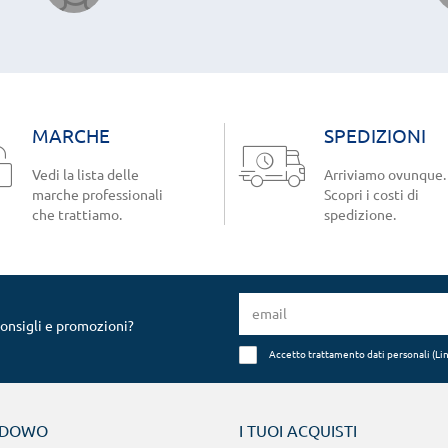
MARCHE
SPEDIZIONI
Vedi la lista delle
Arriviamo ovunque.
marche professionali
Scopri i costi di
che trattiamo.
spedizione.
consigli e promozioni?
Accetto trattamento dati personali (
Li
NDOWO
I TUOI ACQUISTI