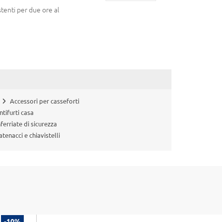
stenti per due ore al
Accessori per casseforti
ntifurti casa
nferriate di sicurezza
atenacci e chiavistelli
-10%