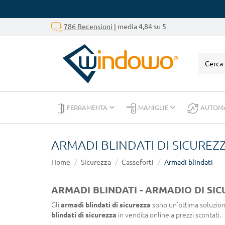
786 Recensioni
| media 4,84 su 5
FERRAMENTA
MANIGLIE
AUTOM
ARMADI BLINDATI DI SICUREZ
Home
Sicurezza
Casseforti
Armadi blindati
ARMADI BLINDATI - ARMADIO DI SIC
Gli
armadi blindati di sicurezza
sono un’ottima soluzione
blindati di sicurezza
in vendita online a prezzi scontati.