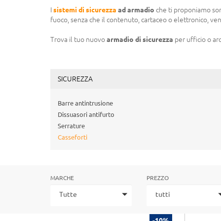
I
sistemi di sicurezza
ad armadio
che ti proponiamo sono 
fuoco, senza che il contenuto, cartaceo o elettronico, ve
Trova il tuo nuovo
armadio di sicurezza
per ufficio o a
SICUREZZA
Barre antintrusione
Dissuasori antifurto
Serrature
Casseforti
MARCHE
PREZZO
Tutte
tutti
-10%