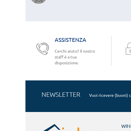
ASSISTENZA
Cerchi aiuto? Il nostro
staff è a tua
disposizione.
NEWSLETTER
Vuoi ricevere (buoni) 
WI