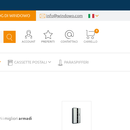
LOG DI WINDOWO
info@windowo.com
0
ACCOUNT
PREFERITI
CONTATTACI
CARRELLO
CASSETTE POSTALI
PARASPIFFERI
 i migliori
armadi