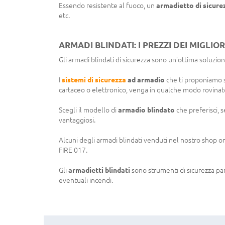
Essendo resistente al fuoco, un
armadietto di sicure
etc.
ARMADI BLINDATI: I PREZZI DEI MIGLIO
Gli armadi blindati di sicurezza sono un’ottima soluzio
I
sistemi di sicurezza
ad armadio
che ti proponiamo so
cartaceo o elettronico, venga in qualche modo rovinato
Scegli il modello di
armadio blindato
che preferisci, s
vantaggiosi.
Alcuni degli armadi blindati venduti nel nostro shop 
FIRE 017.
Gli
armadietti blindati
sono strumenti di sicurezza par
eventuali incendi.