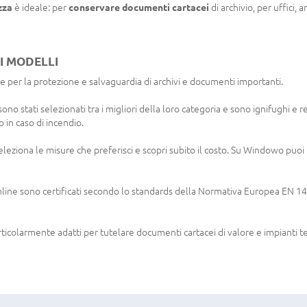
zza
è ideale: per
conservare documenti cartacei
di archivio, per uffici, a
RI MODELLI
ne per la protezione e salvaguardia di archivi e documenti importanti.
no stati selezionati tra i migliori della loro categoria e sono ignifughi e r
 in caso di incendio.
eleziona le misure che preferisci e scopri subito il costo. Su Windowo puoi 
online sono certificati secondo lo standards della Normativa Europea EN 
ticolarmente adatti per tutelare documenti cartacei di valore e impianti 