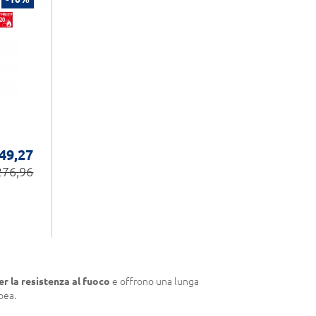
049,27
276,96
er la resistenza al fuoco
e offrono una lunga
pea.