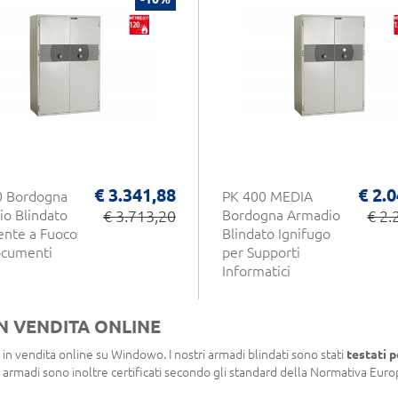
€ 3.341,88
€ 2.
0 Bordogna
PK 400 MEDIA
o Blindato
€ 3.713,20
Bordogna Armadio
€ 2.
ente a Fuoco
Blindato Ignifugo
ocumenti
per Supporti
Informatici
IN VENDITA ONLINE
in vendita online su Windowo. I nostri armadi blindati sono stati
testati p
 armadi sono inoltre certificati secondo gli standard della Normativa Euro