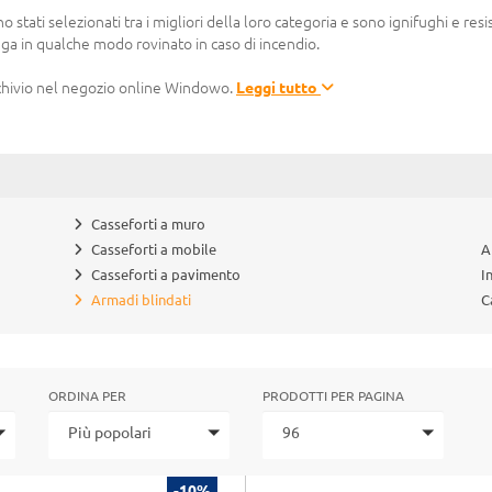
stati selezionati tra i migliori della loro categoria e sono ignifughi e resi
nga in qualche modo rovinato in caso di incendio.
rchivio nel negozio online Windowo.
Leggi tutto
Casseforti a muro
Casseforti a mobile
A
Casseforti a pavimento
I
Armadi blindati
C
ORDINA PER
PRODOTTI PER PAGINA
Più popolari
96
-10%