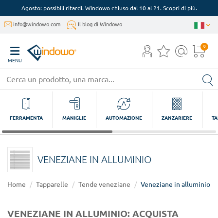
Agosto: possibili ritardi. Windowo chiuso dal 10 al 21. Scopri di più.
info@windowo.com
Il blog di Windowo
0
MENU
FERRAMENTA
MANIGLIE
AUTOMAZIONE
ZANZARIERE
TA
VENEZIANE IN ALLUMINIO
Home
Tapparelle
Tende veneziane
Veneziane in alluminio
VENEZIANE IN ALLUMINIO: ACQUISTA