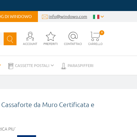
LOG DI WINDOWO
info@windowo.com
0
ACCOUNT
PREFERITI
CONTATTACI
CARRELLO
CASSETTE POSTALI
PARASPIFFERI
 Cassaforte da Muro Certificata e
ICA PIU'