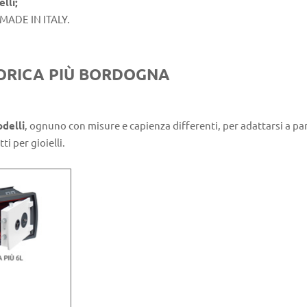
lli;
MADE IN ITALY.
LORICA PIÙ BORDOGNA
odelli
, ognuno con misure e capienza differenti, per adattarsi a par
ti per gioielli.