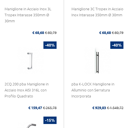
Maniglione in Acciaio Inox 3L
Maniglione 3C Tropex in Acciaio
Tropex Interasse 350mm Ø
Inox Interasse 350mm Ø 30mm
30mm
€ 68,68
€ 80,79
€ 68,68
€ 80,79
-40%
-40%
2CQ.200 pba Maniglione in
pba K-LOCK Maniglione in
Acciaio Inox AISI 316L con
Alluminio con Serratura
Profilo Quadrato
Incorporata
€ 159,47
€ 265,78
€ 929,83
€ 1.549,72
-15%