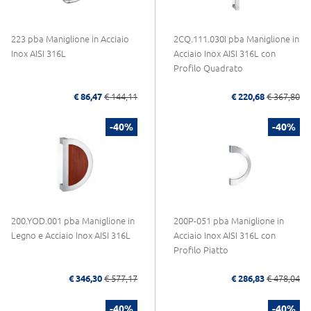
223 pba Maniglione in Acciaio
2CQ.111.030I pba Maniglione in
Inox AISI 316L
Acciaio Inox AISI 316L con
Profilo Quadrato
€ 86,47
€ 144,11
€ 220,68
€ 367,80
-40%
-40%
200.YOD.001 pba Maniglione in
200P-051 pba Maniglione in
Legno e Acciaio Inox AISI 316L
Acciaio Inox AISI 316L con
Profilo Piatto
€ 346,30
€ 577,17
€ 286,83
€ 478,04
-40%
-40%