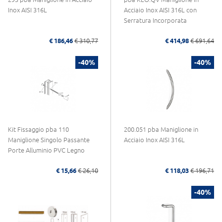
Inox AISI 316L
Acciaio Inox AISI 316L con
Serratura Incorporata
€ 186,46
€ 310,77
€ 414,98
€ 691,64
-40%
-40%
Kit Fissaggio pba 110
200.051 pba Maniglione in
Maniglione Singolo Passante
Acciaio Inox AISI 316L
Porte Alluminio PVC Legno
€ 15,66
€ 26,10
€ 118,03
€ 196,71
-40%