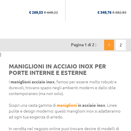
€ 269,53
€ 449,22
€ 349,76
€ 582,93
Pagina 1 di 2 :
1
2
}
MANIGLIONI IN ACCIAIO INOX PER
PORTE INTERNE E ESTERNE
I
maniglioni acciaio inox
, famosi per essere molto robusti e
durevoli, trovano spazio negli ambienti moderni e dallo stile
contemporaneo (ma non solo).
Scopri una vasta gamma di
maniglioni
in acciaio inox
. Linee
pulite e design moderno: questi maniglioni inox si adatteranno
ad ogni tua esigenza di arredo.
In vendita nel negozio online puoi trovare decine di modelli di