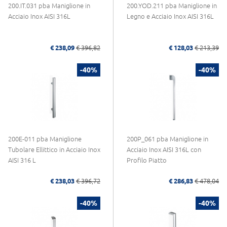
200.IT.031 pba Maniglione in
200.YOD.211 pba Maniglione in
Acciaio Inox AISI 316L
Legno e Acciaio Inox AISI 316L
€ 238,09
€ 396,82
€ 128,03
€ 213,39
-40%
-40%
200E-011 pba Maniglione
200P_061 pba Maniglione in
Tubolare Ellittico in Acciaio Inox
Acciaio Inox AISI 316L con
AISI 316 L
Profilo Piatto
€ 238,03
€ 396,72
€ 286,83
€ 478,04
-40%
-40%