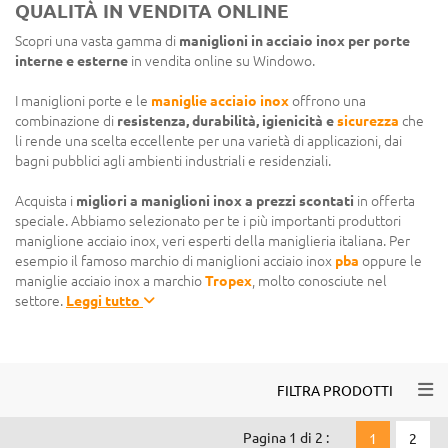
QUALITÀ IN VENDITA ONLINE
Scopri una vasta gamma di
maniglioni in acciaio inox per porte
interne e esterne
in vendita online su Windowo.
I maniglioni porte e le
maniglie acciaio inox
offrono una
combinazione di
resistenza, durabilità, igienicità e
sicurezza
che
li rende una scelta eccellente per una varietà di applicazioni, dai
bagni pubblici agli ambienti industriali e residenziali.
Acquista i
migliori a maniglioni inox a prezzi scontati
in offerta
speciale. Abbiamo selezionato per te i più importanti produttori
maniglione acciaio inox, veri esperti della maniglieria italiana. Per
esempio il famoso marchio di maniglioni acciaio inox
pba
oppure le
maniglie acciaio inox a marchio
Tropex
, molto conosciute nel
settore.
Leggi tutto
Togg
FILTRA PRODOTTI
Pagina 1 di 2 :
1
2