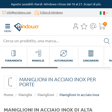
Agosto: possibili ritardi. Windowo chiuso dal 10 al 21. Scopri di più.
info@windowo.com
Il blog di Windowo
0
MENU
FERRAMENTA
MANIGLIE
AUTOMAZIONE
ZANZARIERE
TA
MANIGLIONI IN ACCIAIO INOX PER
PORTE
Home
Maniglie
Maniglioni
Maniglioni in acciaio inox
MANIGLIONI IN ACCIAIO INOX DI ALTA