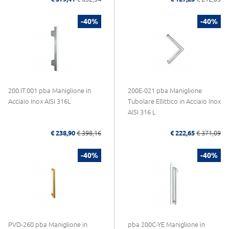
-40%
-40%
200.IT.001 pba Maniglione in
200E-021 pba Maniglione
Acciaio Inox AISI 316L
Tubolare Ellittico in Acciaio Inox
AISI 316 L
€ 238,90
€ 398,16
€ 222,65
€ 371,09
-40%
-40%
PVD-260 pba Maniglione in
pba 200C-YE Maniglione in