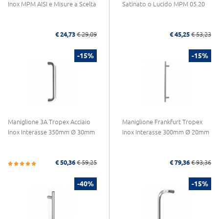
Inox MPM AISI e Misure a Scelta
Satinato o Lucido MPM 05.20
€ 24,73
€ 29,09
€ 45,25
€ 53,23
-15%
-15%
Maniglione 3A Tropex Acciaio
Maniglione Frankfurt Tropex
Inox Interasse 350mm Ø 30mm
Inox Interasse 300mm Ø 20mm
€ 50,36
€ 59,25
€ 79,36
€ 93,36
-40%
-15%