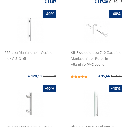
€ 11,57
€ 117,29
€ 195,48
-40%
-40%
252 pba Maniglione in Acciaio
Kit Fissaggio pba 710 Coppia di
Inox AISI 316L
Maniglioni per Porte in
Alluminio PVC Legno
€ 120,13
€ 200,21
€ 15,66
€ 26,10
-40%
-40%
293 pba Maniglione in Acciaio
pba KLO.QV Maniglione in