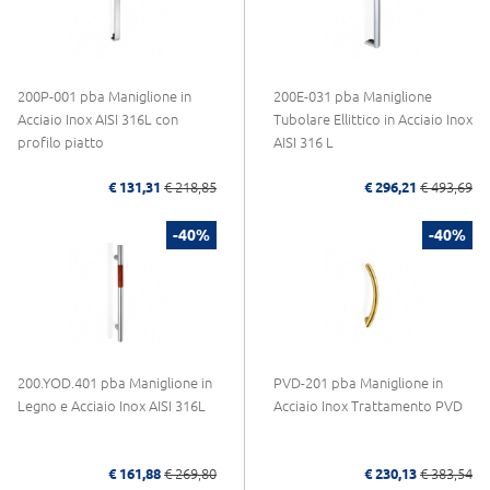
200P-001 pba Maniglione in
200E-031 pba Maniglione
Acciaio Inox AISI 316L con
Tubolare Ellittico in Acciaio Inox
profilo piatto
AISI 316 L
€ 131,31
€ 218,85
€ 296,21
€ 493,69
-40%
-40%
200.YOD.401 pba Maniglione in
PVD-201 pba Maniglione in
Legno e Acciaio Inox AISI 316L
Acciaio Inox Trattamento PVD
€ 161,88
€ 269,80
€ 230,13
€ 383,54