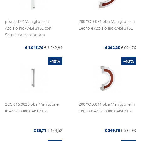
pba KLD-Y Maniglione in
200.YOD.031 pba Maniglione in
Acciaio Inox AISI 316L con
Legno e Acciaio Inox AISI 316L
Serratura Incorporata
€ 1.945,76
€ 3.242,94
€ 362,85
€ 604,76
-40%
-40%
2CC.015.0025 pba Maniglione
200.YOD.011 pba Maniglione in
in Acciaio Inox AISI 316L
Legno e Acciaio Inox AISI 316L
€ 86,71
€ 144,52
€ 349,76
€ 582,93