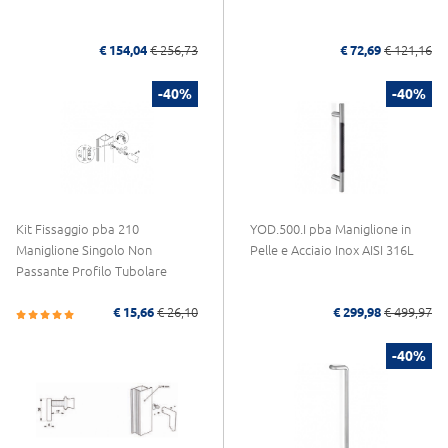
€ 154,04
€ 256,73
€ 72,69
€ 121,16
-40%
-40%
Kit Fissaggio pba 210
YOD.500.I pba Maniglione in
Maniglione Singolo Non
Pelle e Acciaio Inox AISI 316L
Passante Profilo Tubolare
€ 15,66
€ 26,10
€ 299,98
€ 499,97
-40%