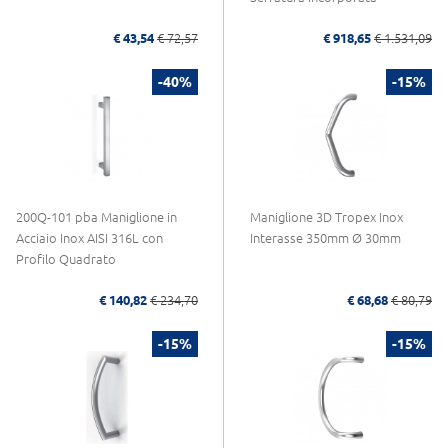
€ 43,54
€ 72,57
€ 918,65
€ 1.531,09
-40%
-15%
200Q-101 pba Maniglione in
Maniglione 3D Tropex Inox
Acciaio Inox AISI 316L con
Interasse 350mm Ø 30mm
Profilo Quadrato
€ 140,82
€ 234,70
€ 68,68
€ 80,79
-15%
-15%