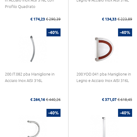
in Acciaio Inox AISI 316L con
Legno e Acciaio Inox AISI 316L
Profilo Quadrato
€ 174,23
€ 290,39
€ 134,33
€ 223,89
-40%
-40%
200.IT.082 pba Maniglione in
200.YOD.041 pba Maniglione in
Acciaio Inox AISI 316L
Legno e Acciaio Inox AISI 316L
€ 264,16
€ 440,26
€ 371,07
€ 618,45
-40%
-40%