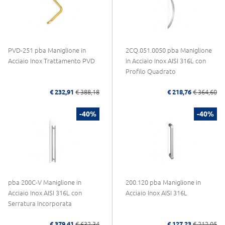
PVD-251 pba Maniglione in
2CQ.051.0050 pba Maniglione
Acciaio Inox Trattamento PVD
in Acciaio Inox AISI 316L con
Profilo Quadrato
€ 232,91
€ 388,18
€ 218,76
€ 364,60
-40%
-40%
pba 200C-V Maniglione in
200.120 pba Maniglione in
Acciaio Inox AISI 316L con
Acciaio Inox AISI 316L
Serratura Incorporata
€ 379,41
€ 632,34
€ 127,23
€ 212,05