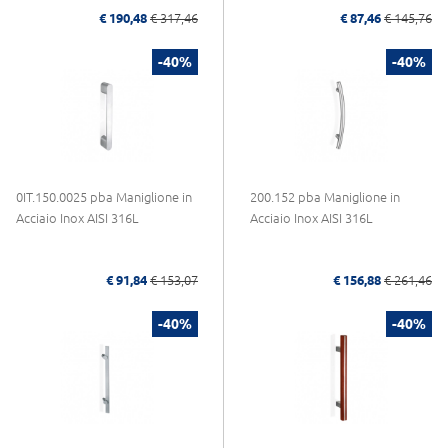
€ 190,48
€ 317,46
€ 87,46
€ 145,76
-40%
-40%
0IT.150.0025 pba Maniglione in
200.152 pba Maniglione in
Acciaio Inox AISI 316L
Acciaio Inox AISI 316L
€ 91,84
€ 153,07
€ 156,88
€ 261,46
-40%
-40%