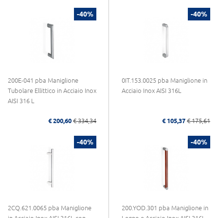
-40%
-40%
200E-041 pba Maniglione
0IT.153.0025 pba Maniglione in
Tubolare Ellittico in Acciaio Inox
Acciaio Inox AISI 316L
AISI 316 L
€ 200,60
€ 334,34
€ 105,37
€ 175,61
-40%
-40%
2CQ.621.0065 pba Maniglione
200.YOD.301 pba Maniglione in