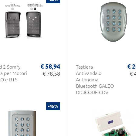
€ 58,94
€ 2
d 2 Somfy
Tastiera
ra per Motori
€ 78,58
Antivandalo
€ 
IO e RTS
Autonoma
Bluetooth GALEO
DIGICODE CDVI
-45%