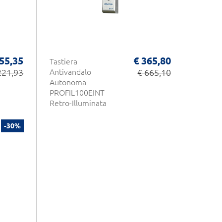
55,35
€ 365,80
Tastiera
221,93
Antivandalo
€ 665,10
Autonoma
PROFIL100EINT
Retro-Illuminata
Acciaio Inox
DIGICODE 2 Relè
-30%
Controllo Accessi
CDVI