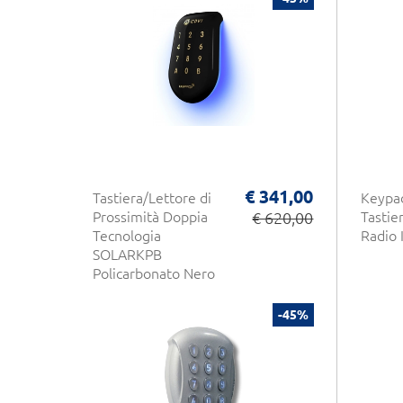
€ 341,00
Tastiera/Lettore di
Keypa
Prossimità Doppia
€ 620,00
Tastie
Tecnologia
Radio 
SOLARKPB
Policarbonato Nero
Retro-Illuminato
Wiegand a 125Khz
-45%
Design Innovativo
CDVI