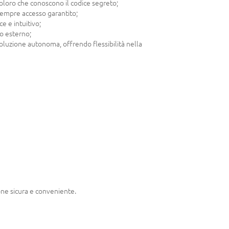
a coloro che conoscono il codice segreto;
i sempre accesso garantito;
e e intuitivo;
so esterno;
 soluzione autonoma, offrendo flessibilità nella
one sicura e conveniente.