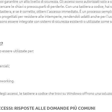
puoi garantire un alto livello di sicurezza. Gli accessi sono autorizzati solo 
di cercare le chiavi o preoccuparti di perderle. Con una tastiera a codice, ha
a tastiera, e se è corretto, ottieni l'accesso immediato. È un processo semplic
o progettati per resistere alle intemperie, rendendoli adatti anche per l'u
ossono essere integrate con sistemi di sicurezza esistenti o utilizzate come
E?
o essere utilizzate per:
rciali;
coworking.
gli accessi, le tastiere a codice che trovi su Windowo offrono una soluzi
CCESSI: RISPOSTE ALLE DOMANDE PIÙ COMUNI