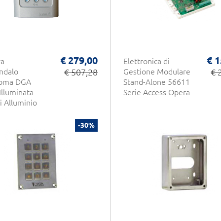
€ 279,00
€ 1
ra
Elettronica di
ndalo
€ 507,28
Gestione Modulare
€ 
oma DGA
Stand-Alone 56611
Illuminata
Serie Access Opera
i Alluminio
ODE 2 Relè
llo Accessi
-30%