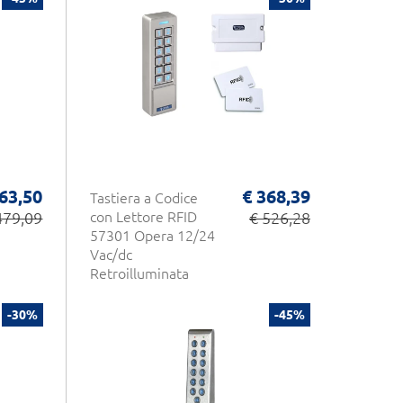
63,50
€ 368,39
Tastiera a Codice
479,09
con Lettore RFID
€ 526,28
57301 Opera 12/24
Vac/dc
Retroilluminata
-30%
-45%