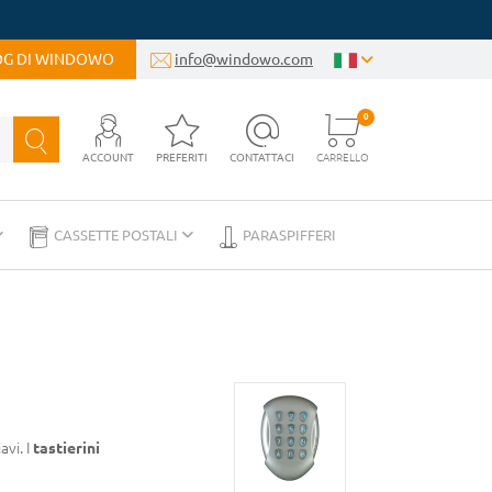
LOG DI WINDOWO
info@windowo.com
0
ACCOUNT
PREFERITI
CONTATTACI
CARRELLO
CASSETTE POSTALI
PARASPIFFERI
avi. I
tastierini