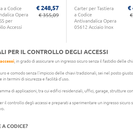
€ 248,57
€
ra a Codice
Carter per Tastiera
ndalica Opera
€ 355,09
a Codice
€
SS per
Antivandalica Opera
llo Accessi
05612 Acciaio Inox
LI PER IL CONTROLLO DEGLI ACCESSI
 accessi
, in grado di assicurare un ingresso sicuro senza il fastidio delle chia
ro e comodo senza l'impiccio delle chiavi tradizionali, sei nel posto giusto
in termini di sicurezza e facilità d'uso.
ma di applicazioni, tra cui edifici residenziali, uffici, garage, strutture c
il controllo degli accessi e preparati a sperimentare un ingresso sicuro senz
vo.
 A CODICE?