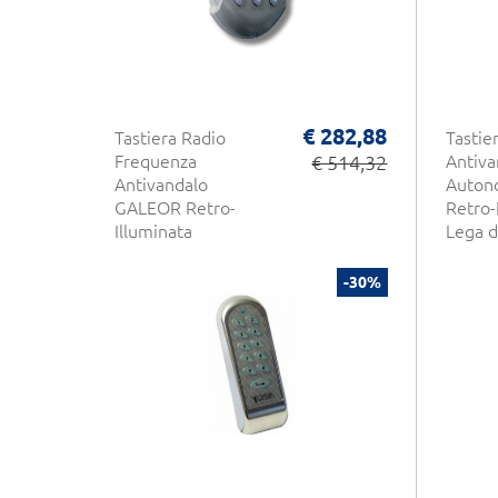
€ 282,88
Tastiera Radio
Tastie
Frequenza
€ 514,32
Antiva
Antivandalo
Auton
GALEOR Retro-
Retro-
Illuminata
Lega d
DIGICODE Controllo
DIGIC
Accessi CDVI
Contro
-30%
CDVI