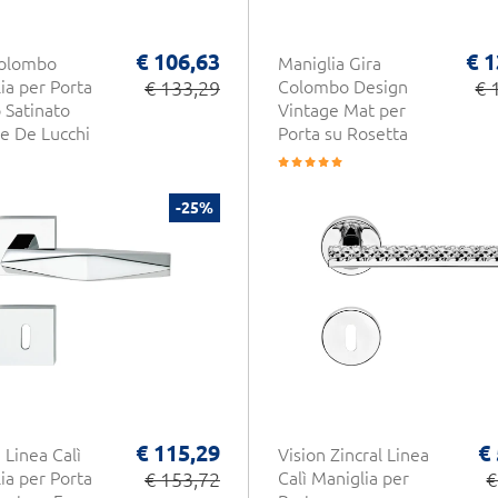
€ 106,63
€ 1
Colombo
Maniglia Gira
ia per Porta
€ 133,29
Colombo Design
€ 
Satinato
Vintage Mat per
e De Lucchi
Porta su Rosetta
-25%
€ 115,29
€
 Linea Calì
Vision Zincral Linea
ia per Porta
€ 153,72
Calì Maniglia per
€