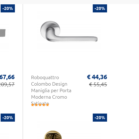
-20%
-20%
67,66
€ 44,36
Roboquattro
209,57
Colombo Design
€ 55,45
Maniglia per Porta
Moderna Cromo
Satinato
-20%
-20%