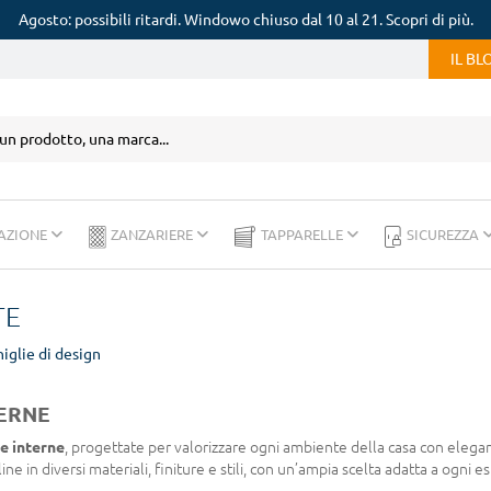
Agosto: possibili ritardi. Windowo chiuso dal 10 al 21. Scopri di più.
IL B
AZIONE
ZANZARIERE
TAPPARELLE
SICUREZZA
TE
iglie di design
TERNE
te interne
, progettate per valorizzare ogni ambiente della casa con elega
ine in diversi materiali, finiture e stili, con un’ampia scelta adatta a ogni 