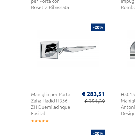
per Porta con
Impug
Rosetta Ribassata
Rombo
-20%
€ 283,51
Maniglia per Porta
H5015 
Zaha Hadid H356
€ 354,39
Manigl
ZH Duemilacinque
Antoni
Fusital
Desig
-20%