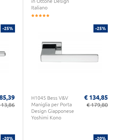
in Ottone Design
Italiano
-25%
-25%
 85,39
€ 134,85
H1045 Bess V&V
113,86
Maniglia per Porta
€ 179,80
Design Giapponese
Yoshimi Kono
-20%
-20%