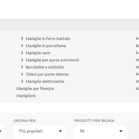
Maniglie in ferro battuto
P
Maniglie in porcellana
B
Maniglie nere
F
Maniglie per porte scorrevoli
M
Bocchette e nottolini
M
Chiavi per porte interne
P
Maniglie elettroniche
M
Maniglie per finestre
A
Maniglioni
ORDINA PER
PRODOTTI PER PAGINA
Più popolari
96