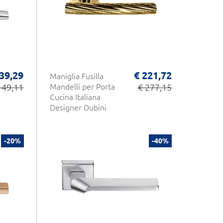
 39,29
€ 221,72
Maniglia Fusilla
 49,11
Mandelli per Porta
€ 277,15
Cucina Italiana
Designer Dubini
-20%
-40%