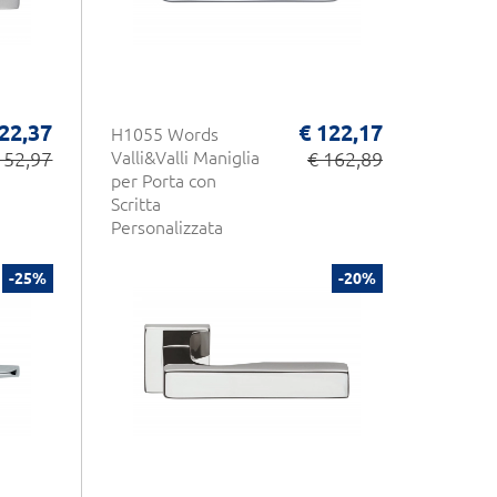
22,37
€ 122,17
H1055 Words
152,97
Valli&Valli Maniglia
€ 162,89
per Porta con
Scritta
Personalizzata
-25%
-20%