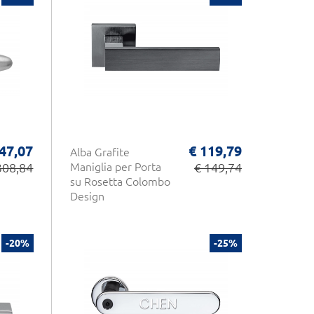
47,07
€ 119,79
Alba Grafite
308,84
Maniglia per Porta
€ 149,74
su Rosetta Colombo
Design
-20%
-25%