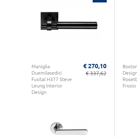
€ 270,10
Maniglia
Boston
Duemilasedici
€ 337,62
Design
Fusital H377 Steve
Rosett
Leung Interior
Frosio
Design