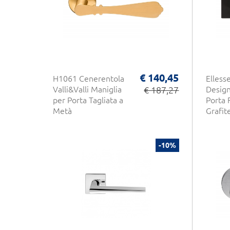
€ 140,45
H1061 Cenerentola
Elless
Valli&Valli Maniglia
€ 187,27
Design
per Porta Tagliata a
Porta 
Metà
Grafit
-10%