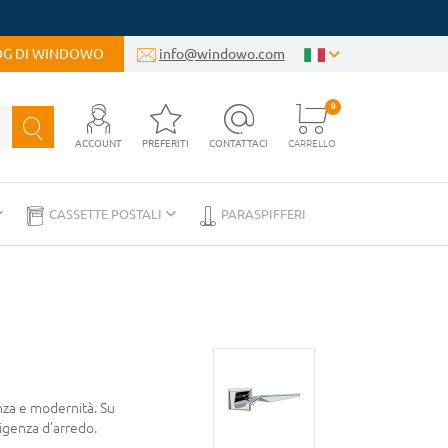
LOG DI WINDOWO
info@windowo.com
0
ACCOUNT
PREFERITI
CONTATTACI
CARRELLO
CASSETTE POSTALI
PARASPIFFERI
nza e modernità. Su
esigenza d’arredo.