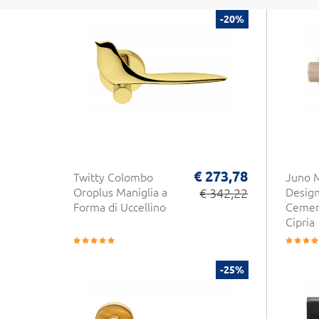
-20%
€ 273,78
Twitty Colombo
Juno M
Oroplus Maniglia a
€ 342,22
Design
Forma di Uccellino
Cemen
Cipria
-25%