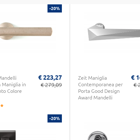
-20%
€ 223,27
€ 1
andelli
Zeit Maniglia
 Maniglia in
€ 279,09
Contemporanea per
€ 
to Colore
Porta Good Design
Award Mandelli
-20%