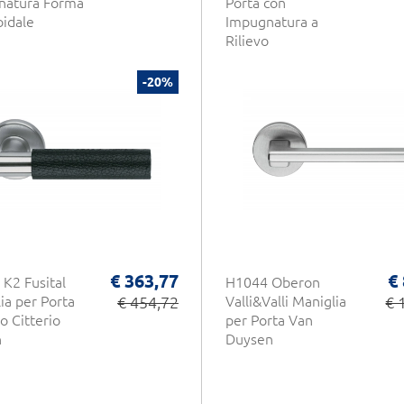
natura Forma
Porta con
idale
Impugnatura a
Rilievo
-20%
€ 363,77
€
K2 Fusital
H1044 Oberon
ia per Porta
€ 454,72
Valli&Valli Maniglia
€ 
o Citterio
per Porta Van
n
Duysen