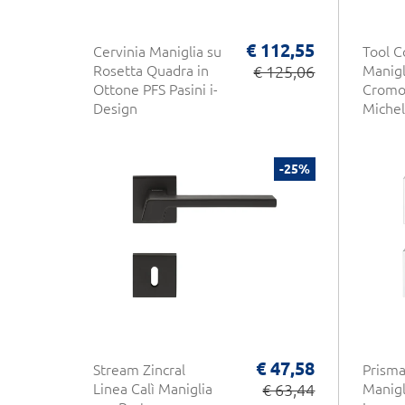
€ 112,55
Cervinia Maniglia su
Tool 
Rosetta Quadra in
€ 125,06
Manigl
Ottone PFS Pasini i-
Cromo 
Design
Michel
-25%
€ 47,58
Stream Zincral
Prisma
Linea Calì Maniglia
€ 63,44
Manigl