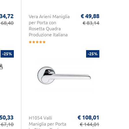
34,72
€ 49,88
Vera Arieni Maniglia
168,40
per Porta con
€ 83,14
Rosetta Quadra
Produzione Italiana
-25%
-25%
 50,33
€ 108,01
H1054 Valli
 67,10
Maniglia per Porta
€ 144,01