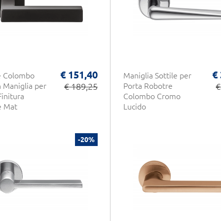
€ 151,40
€
e Colombo
Maniglia Sottile per
 Maniglia per
€ 189,25
Porta Robotre
€
Finitura
Colombo Cromo
e Mat
Lucido
-20%