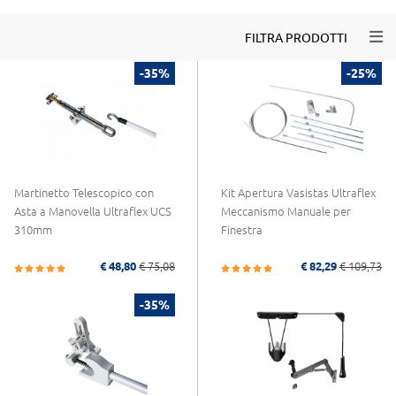
Togg
FILTRA PRODOTTI
-35%
-25%
Martinetto Telescopico con
Kit Apertura Vasistas Ultraflex
Asta a Manovella Ultraflex UCS
Meccanismo Manuale per
310mm
Finestra
€ 48,80
€ 75,08
€ 82,29
€ 109,73
-35%