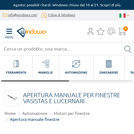
Agosto: possibili ritardi. Windowo chiuso dal 10 al 21. Scopri di più.
info@windowo.com
Il blog di Windowo
0
MENU
FERRAMENTA
MANIGLIE
AUTOMAZIONE
ZANZARIERE
TA
APERTURA MANUALE PER FINESTRE
VASISTAS E LUCERNARI
Home
Automazione
Motori per finestre
Apertura manuale finestre