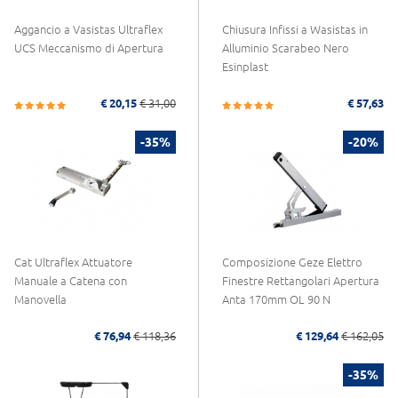
Aggancio a Vasistas Ultraflex
Chiusura Infissi a Wasistas in
UCS Meccanismo di Apertura
Alluminio Scarabeo Nero
Esinplast
€ 20,15
€ 31,00
€ 57,63
-35%
-20%
Cat Ultraflex Attuatore
Composizione Geze Elettro
Manuale a Catena con
Finestre Rettangolari Apertura
Manovella
Anta 170mm OL 90 N
€ 76,94
€ 118,36
€ 129,64
€ 162,05
-35%