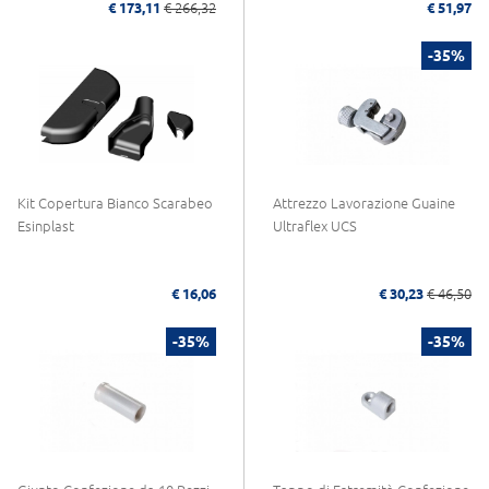
€ 173,11
€ 266,32
€ 51,97
-35%
Kit Copertura Bianco Scarabeo
Attrezzo Lavorazione Guaine
Esinplast
Ultraflex UCS
€ 16,06
€ 30,23
€ 46,50
-35%
-35%