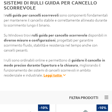
SISTEMI DI RULLI GUIDA PER CANCELLO
SCORREVOLE
I
rulli guida per cancelli scorrevoli
sono componenti fondamentali
per mantenere il cancello stabile e correttamente allineato durante
lo scorrimento lungo il binario.
Su Windowo trovi
rulli guida per cancello scorrevole
disponibili in
diverse misure e configurazioni
, progettati per garantire
scorrimento fluido, stabilità e resistenza nel tempo anche con
cancelli pesanti.
I rulli sono ordinabili online e permettono di
guidare il cancello in
modo preciso durante l’apertura e la chiusura
, migliorando il
funzionamento dei sistemi di cancelli scorrevoli in ambito
residenziale e industriale.
Leggi tutto
Togg
FILTRA PRODOTTI
-10%
-10%