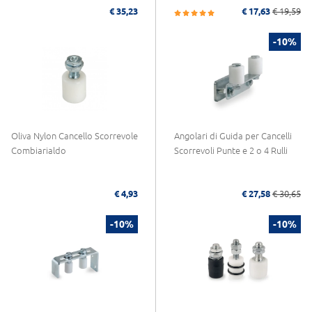
€ 35,23
€ 17,63
€ 19,59
-10%
Oliva Nylon Cancello Scorrevole
Angolari di Guida per Cancelli
Combiarialdo
Scorrevoli Punte e 2 o 4 Rulli
€ 4,93
€ 27,58
€ 30,65
-10%
-10%