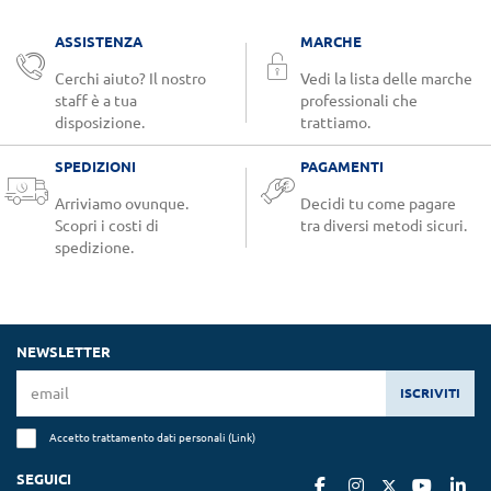
ASSISTENZA
MARCHE
Cerchi aiuto? Il nostro
Vedi la lista delle marche
staff è a tua
professionali che
disposizione.
trattiamo.
SPEDIZIONI
PAGAMENTI
Arriviamo ovunque.
Decidi tu come pagare
Scopri i costi di
tra diversi metodi sicuri.
spedizione.
NEWSLETTER
ISCRIVITI
Accetto trattamento dati personali (
Link
)
SEGUICI