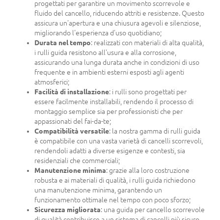
progettati per garantire un movimento scorrevole e
fluido del cancello, riducendo attriti e resistenze. Questo
assicura un'apertura e una chiusura agevoli e silenziose,
migliorando l'esperienza d'uso quotidiano;
Durata nel tempo
: realizzati con materiali di alta qualità,
i rulli guida resistono all'usura e alla corrosione,
assicurando una lunga durata anche in condizioni di uso
frequente e in ambienti esterni esposti agli agenti
atmosferici;
Facilità di installazione
: i rulli sono progettati per
essere facilmente installabili, rendendo il processo di
montaggio semplice sia per professionisti che per
appassionati del fai-da-te;
Compatibilità versatile
: la nostra gamma di rulli guida
è compatibile con una vasta varietà di cancelli scorrevoli,
rendendoli adatti a diverse esigenze e contesti, sia
residenziali che commerciali;
Manutenzione minima
: grazie alla loro costruzione
robusta e ai materiali di qualità, i rulli guida richiedono
una manutenzione minima, garantendo un
funzionamento ottimale nel tempo con poco sforzo;
Sicurezza migliorata
: una guida per cancello scorrevole
di qualità contribuisce a un sistema di cancelli più sicuro,