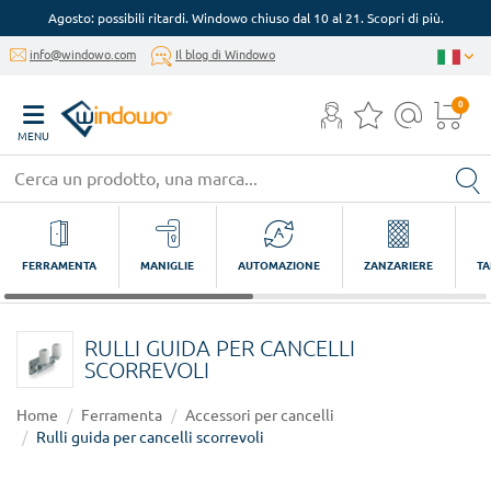
Agosto: possibili ritardi. Windowo chiuso dal 10 al 21. Scopri di più.
info@windowo.com
Il blog di Windowo
0
MENU
FERRAMENTA
MANIGLIE
AUTOMAZIONE
ZANZARIERE
TA
RULLI GUIDA PER CANCELLI
SCORREVOLI
Home
Ferramenta
Accessori per cancelli
Rulli guida per cancelli scorrevoli