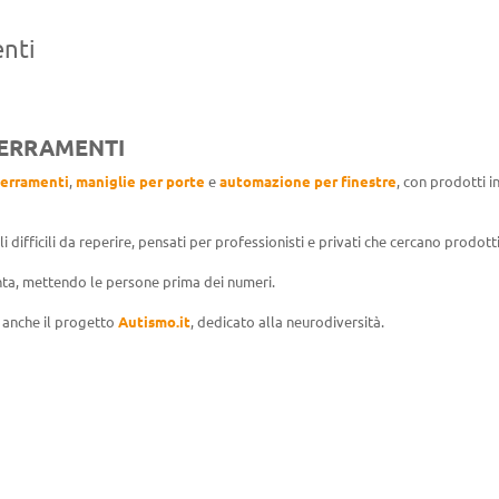
enti
SERRAMENTI
serramenti
,
maniglie per porte
e
automazione per finestre
, con prodotti i
difficili da reperire, pensati per professionisti e privati che cercano prodotti 
ta, mettendo le persone prima dei numeri.
anche il progetto
Autismo.it
, dedicato alla neurodiversità.