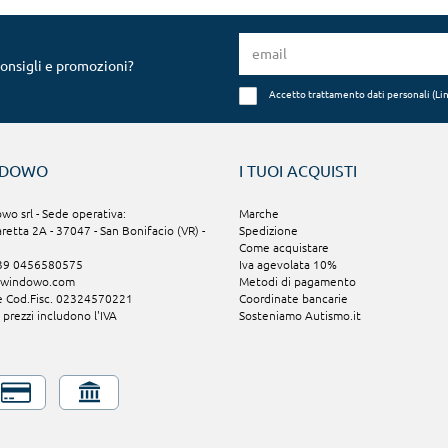
consigli e promozioni?
Accetto trattamento dati personali (
Li
NDOWO
I TUOI ACQUISTI
o srl - Sede operativa:
Marche
aretta 2A - 37047 - San Bonifacio (VR) -
Spedizione
Come acquistare
+39 0456580575
Iva agevolata 10%
@windowo.com
Metodi di pagamento
 e Cod.Fisc. 02324570221
Coordinate bancarie
i prezzi includono l'IVA
Sosteniamo Autismo.it