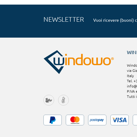
NEWSLETTER
Vuoi ricevere (buoni) 
WI
Window
via Gi
Italy
Tel. 
info
P.IVA
Tutti 