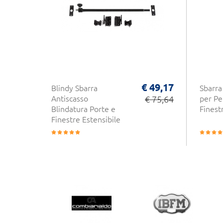
€ 49,17
Blindy Sbarra
Sbarra
Antiscasso
€ 75,64
per Pe
Blindatura Porte e
Finest
Finestre Estensibile