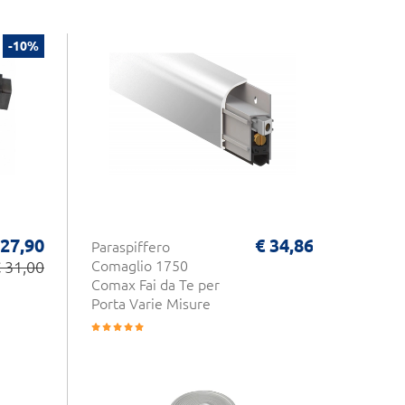
-10%
 27,90
€ 34,86
Paraspiffero
Manigl
 31,00
Comaglio 1750
Finest
Comax Fai da Te per
Savio 
Porta Varie Misure
Ribalta