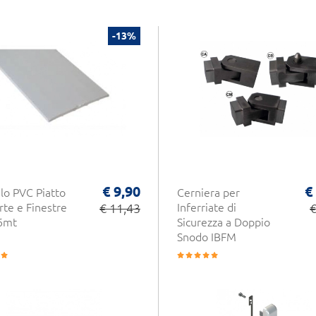
-13%
€ 9,90
€
ilo PVC Piatto
Cerniera per
rte e Finestre
€ 11,43
Inferriate di
€
 6mt
Sicurezza a Doppio
Snodo IBFM