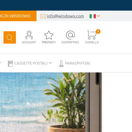
LOG DI WINDOWO
info@windowo.com
0
ACCOUNT
PREFERITI
CONTATTACI
CARRELLO
CASSETTE POSTALI
PARASPIFFERI