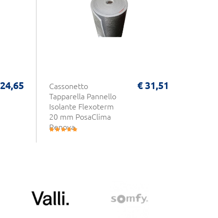
 24,65
€ 31,51
Cassonetto
TaHom
Tapparella Pannello
Somfy 
Isolante Flexoterm
Domot
20 mm PosaClima
Intelli
Renova