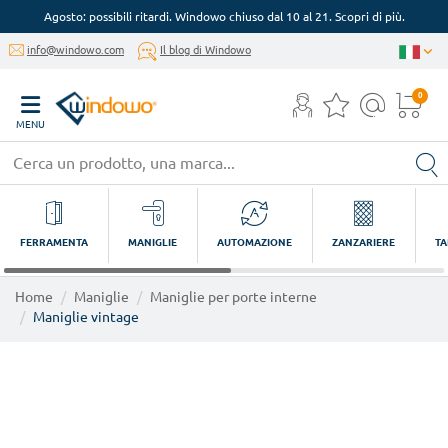
Agosto: possibili ritardi. Windowo chiuso dal 10 al 21. Scopri di più.
info@windowo.com
Il blog di Windowo
0
MENU
FERRAMENTA
MANIGLIE
AUTOMAZIONE
ZANZARIERE
TA
Home
Maniglie
Maniglie per porte interne
Maniglie vintage