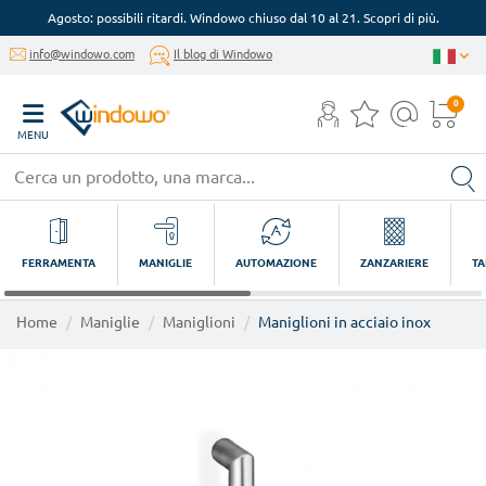
Agosto: possibili ritardi. Windowo chiuso dal 10 al 21. Scopri di più.
info@windowo.com
Il blog di Windowo
0
MENU
FERRAMENTA
MANIGLIE
AUTOMAZIONE
ZANZARIERE
TA
Home
Maniglie
Maniglioni
Maniglioni in acciaio inox