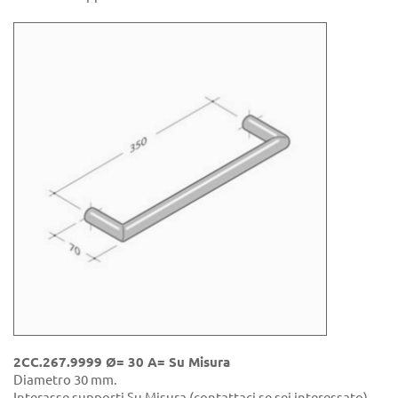
2CC.267.9999 Ø= 30 A= Su Misura
Diametro 30 mm.
Interasse supporti Su Misura (contattaci se sei interessato).