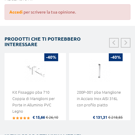
Accedi
per scrivere la tua opinione.
PRODOTTI CHE TI POTREBBERO
INTERESSARE
-40%
-40%
Kit Fissaggio pba 710
200P-001 pba Maniglione
Coppia di Maniglioni per
in Acciaio Inox AISI 316L
Porte in Alluminio PVC
con profilo piatto
Legno
€ 15,66
€ 26,10
€ 131,31
€ 218,85