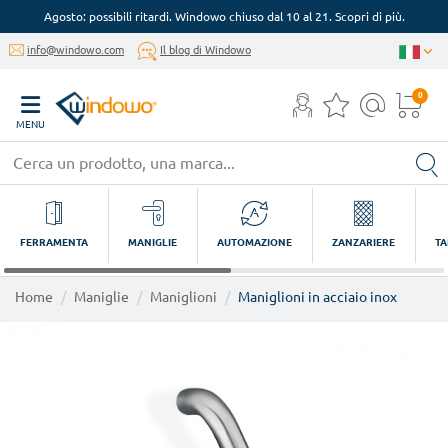
Agosto: possibili ritardi. Windowo chiuso dal 10 al 21. Scopri di più.
info@windowo.com
Il blog di Windowo
0
MENU
FERRAMENTA
MANIGLIE
AUTOMAZIONE
ZANZARIERE
TA
Home
Maniglie
Maniglioni
Maniglioni in acciaio inox