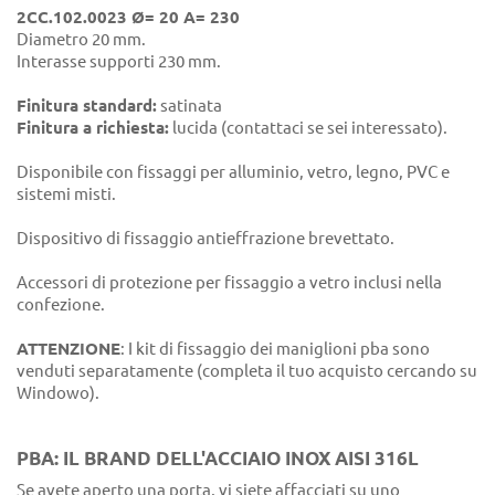
2CC.102.0023 Ø= 20 A= 230
Diametro 20 mm.
Interasse supporti 230 mm.
Finitura standard:
satinata
Finitura a richiesta:
lucida (contattaci se sei interessato).
Disponibile con fissaggi per alluminio, vetro, legno, PVC e
sistemi misti.
Dispositivo di fissaggio antieffrazione brevettato.
Accessori di protezione per fissaggio a vetro inclusi nella
confezione.
ATTENZIONE
: I kit di fissaggio dei maniglioni pba sono
venduti separatamente (completa il tuo acquisto cercando su
Windowo).
PBA: IL BRAND DELL'ACCIAIO INOX AISI 316L
Se avete aperto una porta, vi siete affacciati su uno