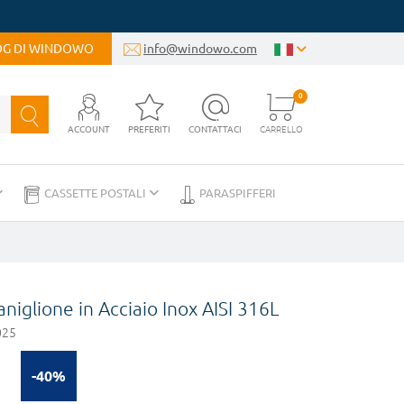
LOG DI WINDOWO
info@windowo.com
0
ACCOUNT
PREFERITI
CONTATTACI
CARRELLO
CASSETTE POSTALI
PARASPIFFERI
iglione in Acciaio Inox AISI 316L
025
-40%