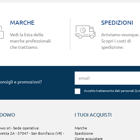
MARCHE
SPEDIZIONI
Vedi la lista delle
Arriviamo ovunque.
marche professionali
Scopri i costi di
che trattiamo.
spedizione.
consigli e promozioni?
Accetto trattamento dati personali (
Li
NDOWO
I TUOI ACQUISTI
o srl - Sede operativa:
Marche
aretta 2A - 37047 - San Bonifacio (VR) -
Spedizione
Come acquistare