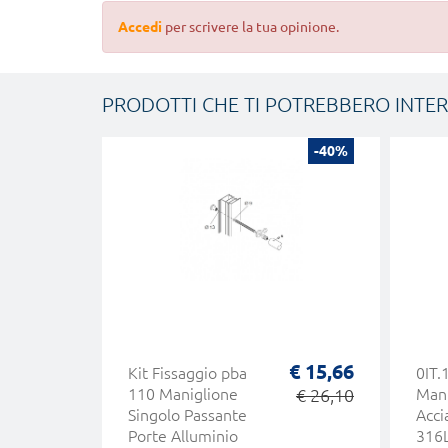
Accedi
per scrivere la tua opinione.
PRODOTTI CHE TI POTREBBERO INTE
-40%
€ 15,66
Kit Fissaggio pba
0IT.
110 Maniglione
€ 26,10
Mani
Singolo Passante
Acci
Porte Alluminio
316