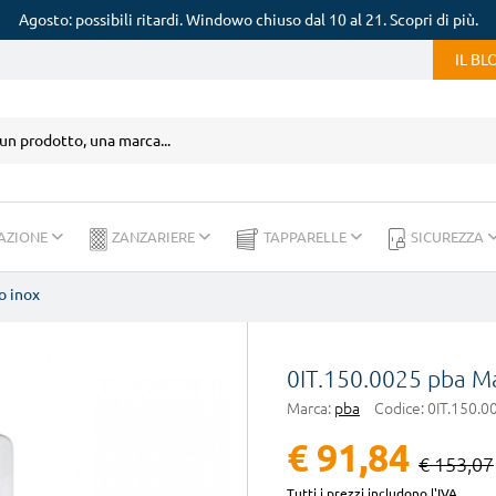
Agosto: possibili ritardi. Windowo chiuso dal 10 al 21. Scopri di più.
IL B
AZIONE
ZANZARIERE
TAPPARELLE
SICUREZZA
o inox
0IT.150.0025 pba Man
Marca:
pba
Codice:
0IT.150.0
€ 91,84
€ 153,07
Tutti i prezzi includono l'IVA.