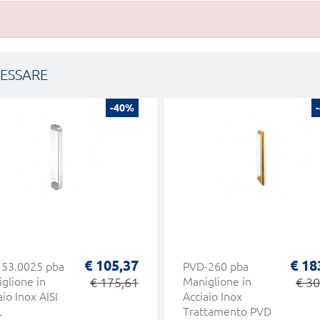
RESSARE
-40%
€ 105,37
€ 18
153.0025 pba
PVD-260 pba
glione in
€ 175,61
Maniglione in
€ 30
aio Inox AISI
Acciaio Inox
L
Trattamento PVD