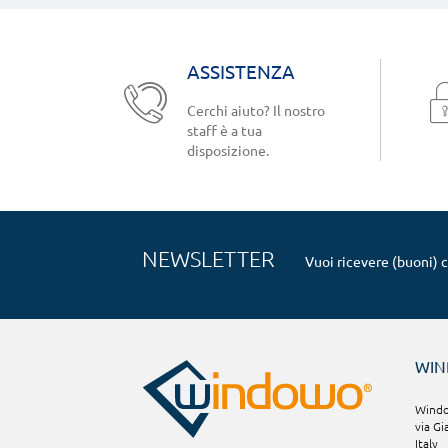
ASSISTENZA
Cerchi aiuto? Il nostro
staff è a tua
disposizione.
NEWSLETTER
Vuoi ricevere (buoni) 
WI
Window
via Gi
Italy