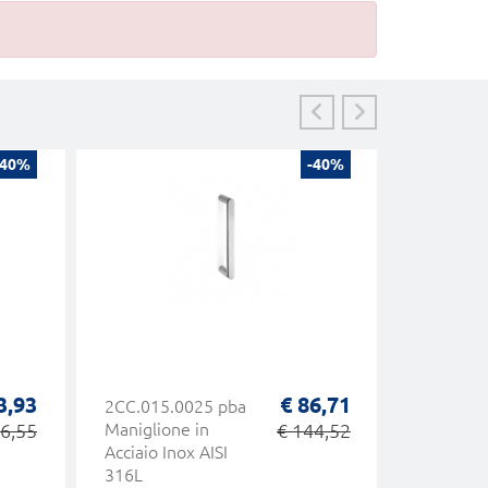
-40%
-40%
3,93
€ 86,71
2CC.015.0025 pba
Maniglio
6,55
Maniglione in
€ 144,52
Porta in 
Acciaio Inox AISI
Satinato
316L
MPM 05.