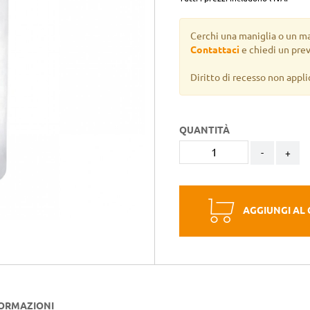
Cerchi una maniglia o un m
Contattaci
e chiedi un pre
Diritto di recesso non appli
QUANTITÀ
-
+
AGGIUNGI AL
FORMAZIONI