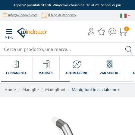
Agosto: possibili ritardi. Windowo chiuso dal 10 al 21. Scopri di più.
info@windowo.com
Il blog di Windowo
0
MENU
FERRAMENTA
MANIGLIE
AUTOMAZIONE
ZANZARIERE
TA
Home
Maniglie
Maniglioni
Maniglioni in acciaio inox