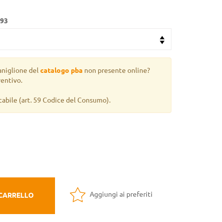
293
aniglione del
catalogo pba
non presente online?
ventivo.
cabile
(art. 59 Codice del Consumo).
Aggiungi ai preferiti
 CARRELLO