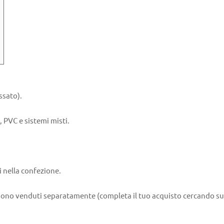
ssato).
, PVC e sistemi misti.
i nella confezione.
pba sono venduti separatamente (completa il tuo acquisto cercando 