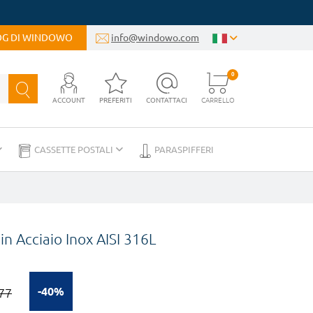
LOG DI WINDOWO
info@windowo.com
0
ACCOUNT
PREFERITI
CONTATTACI
CARRELLO
CASSETTE POSTALI
PARASPIFFERI
n Acciaio Inox AISI 316L
-40%
77