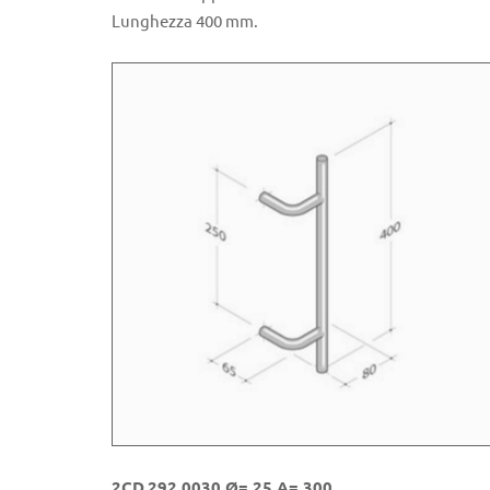
Lunghezza 400 mm.
2CD.292.0030 Ø= 25 A= 300