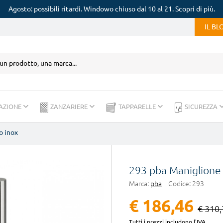
Agosto: possibili ritardi. Windowo chiuso dal 10 al 21. Scopri di più.
IL B
AZIONE
ZANZARIERE
TAPPARELLE
SICUREZZA
o inox
293 pba Maniglione i
Marca:
pba
Codice:
293
€ 186,46
€ 310,
Tutti i prezzi includono l'IVA.