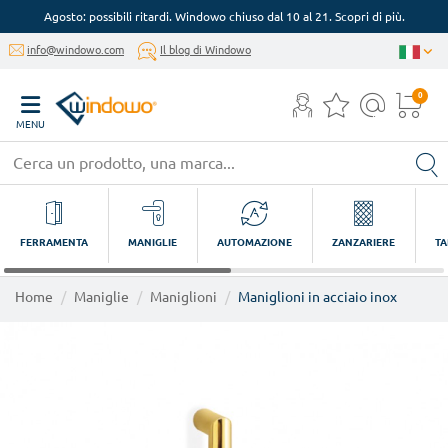
Agosto: possibili ritardi. Windowo chiuso dal 10 al 21. Scopri di più.
info@windowo.com
Il blog di Windowo
0
MENU
FERRAMENTA
MANIGLIE
AUTOMAZIONE
ZANZARIERE
TA
Home
Maniglie
Maniglioni
Maniglioni in acciaio inox