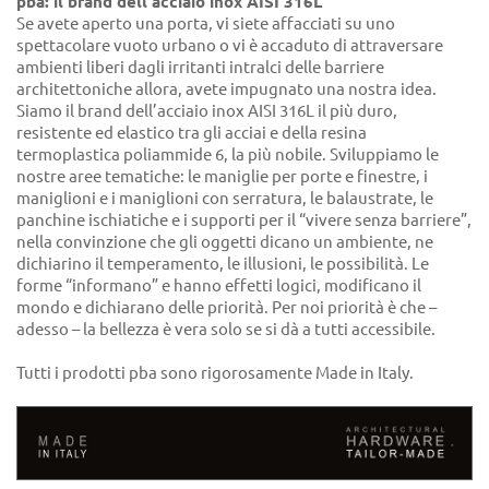
pba: il brand dell'acciaio inox AISI 316L
Se avete aperto una porta, vi siete affacciati su uno
spettacolare vuoto urbano o vi è accaduto di attraversare
ambienti liberi dagli irritanti intralci delle barriere
architettoniche allora, avete impugnato una nostra idea.
Siamo il brand dell’acciaio inox AISI 316L il più duro,
resistente ed elastico tra gli acciai e della resina
termoplastica poliammide 6, la più nobile. Sviluppiamo le
nostre aree tematiche: le maniglie per porte e finestre, i
maniglioni e i maniglioni con serratura, le balaustrate, le
panchine ischiatiche e i supporti per il “vivere senza barriere”,
nella convinzione che gli oggetti dicano un ambiente, ne
dichiarino il temperamento, le illusioni, le possibilità. Le
forme “informano” e hanno effetti logici, modificano il
mondo e dichiarano delle priorità. Per noi priorità è che –
adesso – la bellezza è vera solo se si dà a tutti accessibile.
Tutti i prodotti pba sono rigorosamente Made in Italy.