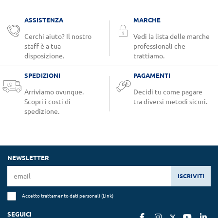
ASSISTENZA
MARCHE
Cerchi aiuto? Il nostro
Vedi la lista delle marche
staff è a tua
professionali che
disposizione.
trattiamo.
SPEDIZIONI
PAGAMENTI
Arriviamo ovunque.
Decidi tu come pagare
Scopri i costi di
tra diversi metodi sicuri.
spedizione.
NEWSLETTER
ISCRIVITI
Accetto trattamento dati personali (
Link
)
SEGUICI