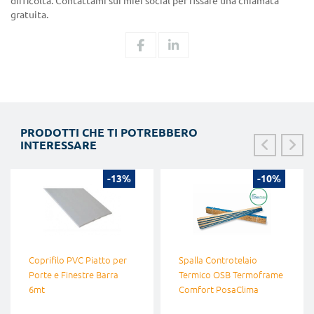
difficoltà. Contattami sui miei social per fissare una chiamata
gratuita.
PRODOTTI CHE TI POTREBBERO
INTERESSARE
-13%
-10%
Coprifilo PVC Piatto per
Spalla Controtelaio
Porte e Finestre Barra
Termico OSB Termoframe
6mt
Comfort PosaClima