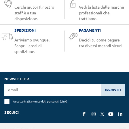
Cerchi aiuto? Il nostro
Vedi la lista delle marche
staff è a tua
professionali che
disposizione.
trattiamo.
SPEDIZIONI
PAGAMENTI
Arriviamo ovunque.
Decidi tu come pagare
Scopri i costi di
tra diversi metodi sicuri.
spedizione.
NEWSLETTER
ISCRIVITI
Accetto trattamento dati personali (
Link
)
SEGUICI