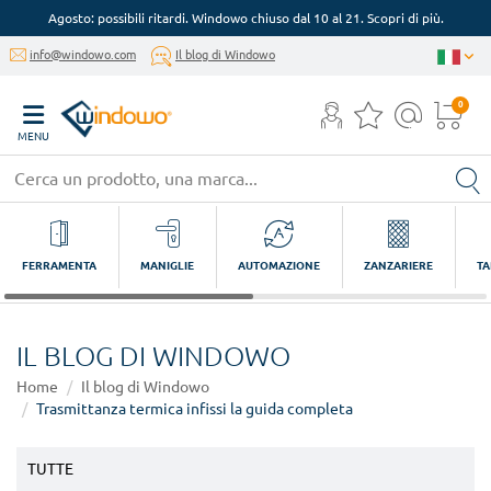
Agosto: possibili ritardi. Windowo chiuso dal 10 al 21. Scopri di più.
info@windowo.com
Il blog di Windowo
0
MENU
FERRAMENTA
MANIGLIE
AUTOMAZIONE
ZANZARIERE
TA
IL BLOG DI WINDOWO
Home
Il blog di Windowo
Trasmittanza termica infissi la guida completa
TUTTE