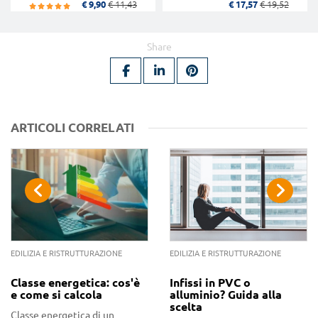
€ 9,90
€ 11,43
€ 17,57
€ 19,52
Share
ARTICOLI CORRELATI
EDILIZIA E RISTRUTTURAZIONE
EDILIZIA E RISTRUTTURAZIONE
Classe energetica: cos'è
Infissi in PVC o
e come si calcola
alluminio? Guida alla
scelta
Classe energetica di un