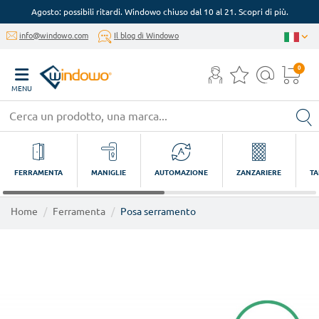
Agosto: possibili ritardi. Windowo chiuso dal 10 al 21. Scopri di più.
info@windowo.com
Il blog di Windowo
0
MENU
FERRAMENTA
MANIGLIE
AUTOMAZIONE
ZANZARIERE
TA
Home
Ferramenta
Posa serramento