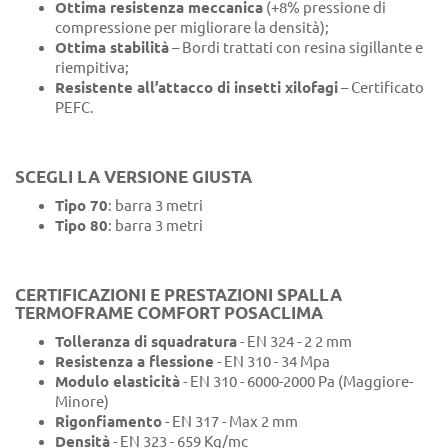
Ottima resistenza meccanica
(+8% pressione di
compressione per migliorare la densità);
Ottima stabilità
– Bordi trattati con resina sigillante e
riempitiva;
Resistente all’attacco di insetti xilofagi
– Certificato
PEFC.
SCEGLI LA VERSIONE GIUSTA
Tipo 70
: barra 3 metri
Tipo 80
: barra 3 metri
CERTIFICAZIONI E PRESTAZIONI SPALLA
TERMOFRAME COMFORT POSACLIMA
Tolleranza di squadratura
- EN 324 - 2 2 mm
Resistenza a flessione
- EN 310 - 34 Mpa
Modulo elasticità
- EN 310 - 6000-2000 Pa (Maggiore-
Minore)
Rigonfiamento
- EN 317 - Max 2 mm
Densità
- EN 323 - 659 Kg/mc