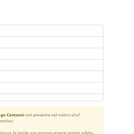
ogo Centanni
non presente nel nostro sito?
ventivo.
misura, le tende non possono essere pronte subito.