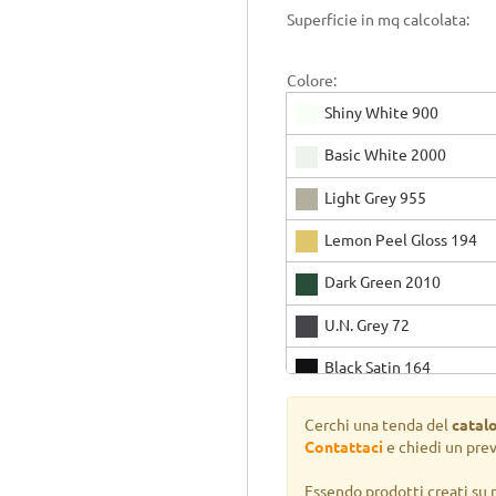
Superficie in mq calcolata:
Colore:
Shiny White 900
Basic White 2000
Light Grey 955
Lemon Peel Gloss 194
Dark Green 2010
U.N. Grey 72
Black Satin 164
Shiny Black 165
Cerchi una tenda del
catal
Contattaci
e chiedi un pre
Essendo prodotti creati su 