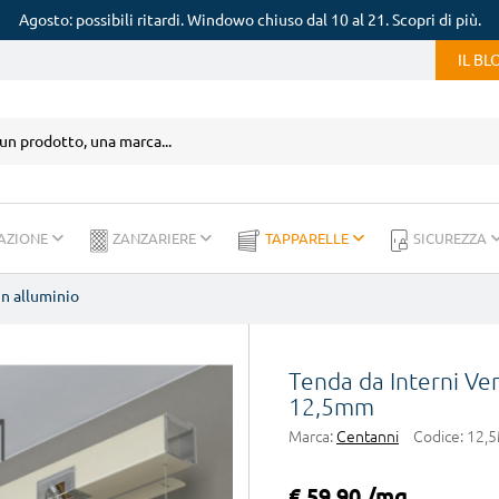
Agosto: possibili ritardi. Windowo chiuso dal 10 al 21. Scopri di più.
IL B
AZIONE
ZANZARIERE
TAPPARELLE
SICUREZZA
n alluminio
Tenda da Interni Ve
12,5mm
Marca:
Centanni
Codice:
12,5
€ 59,90 /mq