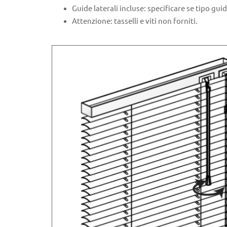
Guide laterali incluse: specificare se tipo guid
Attenzione: tasselli e viti non forniti.