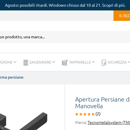
Agosto: possibili ritardi. Windowo chiuso dal 10 al 21. Scopri di più.
IL B
AZIONE
ZANZARIERE
TAPPARELLE
SICUREZZA
rma persiane
Apertura Persiane da
Manovella
(2)
Marca:
Tecnometalsystem (TM