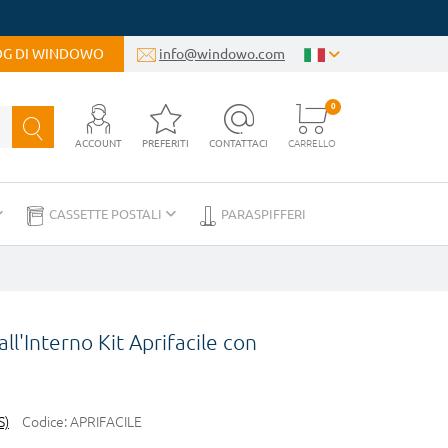
LOG DI WINDOWO
info@windowo.com
0
ACCOUNT
PREFERITI
CONTATTACI
CARRELLO
CASSETTE POSTALI
PARASPIFFERI
ll'Interno Kit Aprifacile con
S)
Codice:
APRIFACILE