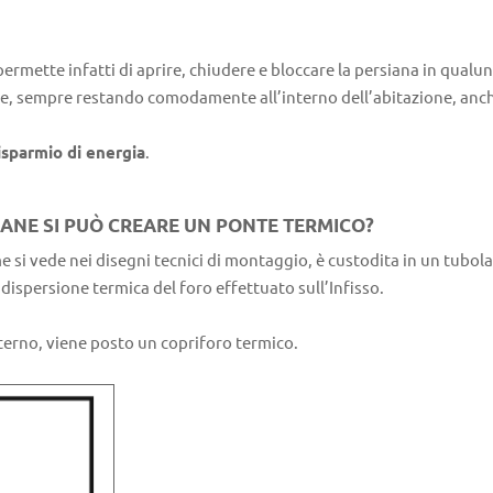
rmette infatti di aprire, chiudere e bloccare la persiana in qua
are, sempre restando comodamente all’interno dell’abitazione, anch
isparmio di energia
.
IANE SI PUÒ CREARE UN PONTE TERMICO?
si vede nei disegni tecnici di montaggio, è custodita in un tubola
dispersione termica del foro effettuato sull’Infisso.
 interno, viene posto un copriforo termico.