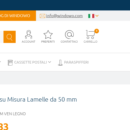
LOG DI WINDOWO
info@windowo.com
0
ACCOUNT
PREFERITI
CONTATTACI
CARRELLO
CASSETTE POSTALI
PARASPIFFERI
 su Misura Lamelle da 50 mm
M VEN LEGNO
83