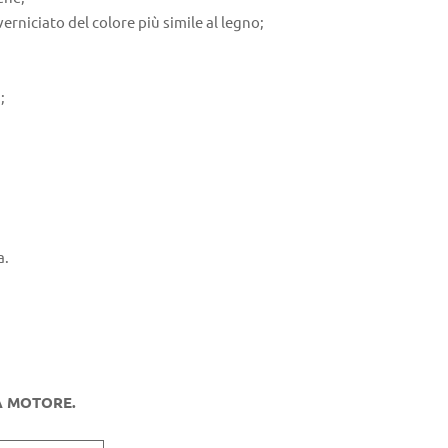
niciato del colore più simile al legno;
;
a.
A MOTORE.