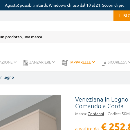
Agosto: possibili ritardi. Windowo chiuso dal 10 al 21. Scopri di più.
IL B
AZIONE
ZANZARIERE
TAPPARELLE
SICUREZZA
in legno
Veneziana in Legno
Comando a Corda
Marca:
Centanni
Codice:
50M
€ 252,
a partire da