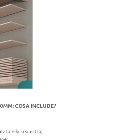
50MM: COSA INCLUDE?
atore lato sinistro;
ene;