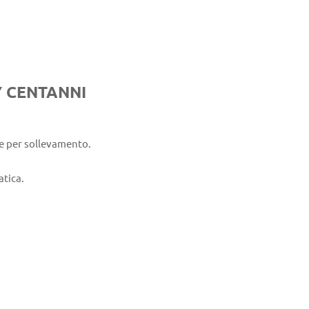
Y CENTANNI
e per sollevamento.
atica.