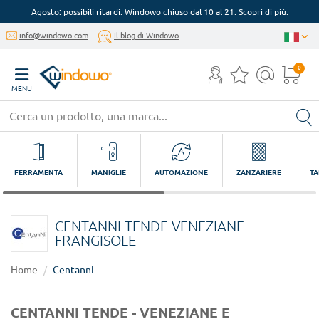
Agosto: possibili ritardi. Windowo chiuso dal 10 al 21. Scopri di più.
info@windowo.com
Il blog di Windowo
0
MENU
FERRAMENTA
MANIGLIE
AUTOMAZIONE
ZANZARIERE
TA
CENTANNI TENDE VENEZIANE
FRANGISOLE
Home
Centanni
CENTANNI TENDE - VENEZIANE E