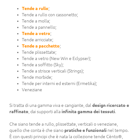
Tende a rullo
;
Tende a rullo con cassonetto;
Tende a molla;
Tende a pannello;
Tende a vetro
;
Tende arricciate;
Tende a pacchetto
;
Tende plissettate;
Tende a vetro (New Win e Eclypser);
Tende a soffitto (Sky);
Tende a strisce verticali (Strings);
Tende morbide;
Tende per interni ed esterni (Ermetika);
Veneziane
Si tratta di una gamma viva e cangiante, dal
design ricercato e
raffinato
, dai supporti alla
infinita gamma dei tessuti
.
Che siano tende a rullo, plissettate, verticali o veneziane,
quello che conta è che siano
pratiche e funzionali
nel tempo.
È con questi principi che è nata la collezione tende Cènto®,