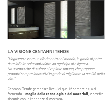
LA VISIONE CENTANNI TENDE
"Vogliamo essere un riferimento nel mondo, in grado di poter
dare infinite soluzioni adatte ad ogni tipo di esigenza.
Un’azienda che dà valore al capitale umano, che propone
prodotti sempre innovativi in grado di migliorare la qualità della
vita."
Centanni Tende garantisce livelli di qualità sempre più alti,
fornendo il
meglio della tecnologia e dei materiali
, in stretta
sintonia con le tendenze di mercato.