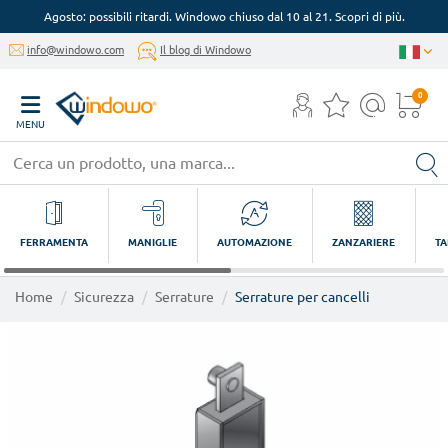
Agosto: possibili ritardi. Windowo chiuso dal 10 al 21. Scopri di più.
info@windowo.com
Il blog di Windowo
0
MENU
FERRAMENTA
MANIGLIE
AUTOMAZIONE
ZANZARIERE
TA
Home
Sicurezza
Serrature
Serrature per cancelli