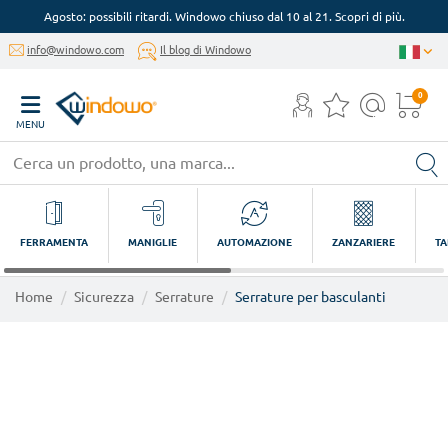
Agosto: possibili ritardi. Windowo chiuso dal 10 al 21. Scopri di più.
info@windowo.com
Il blog di Windowo
0
MENU
FERRAMENTA
MANIGLIE
AUTOMAZIONE
ZANZARIERE
TA
Home
Sicurezza
Serrature
Serrature per basculanti