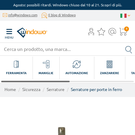
Agosto: possibili ritardi. Windowo chiuso dal 10 al 21. Scopri di più.
info@windowo.com
Il blog di Windowo
0
MENU
FERRAMENTA
MANIGLIE
AUTOMAZIONE
ZANZARIERE
TA
Home
Sicurezza
Serrature
Serrature per porte in ferro