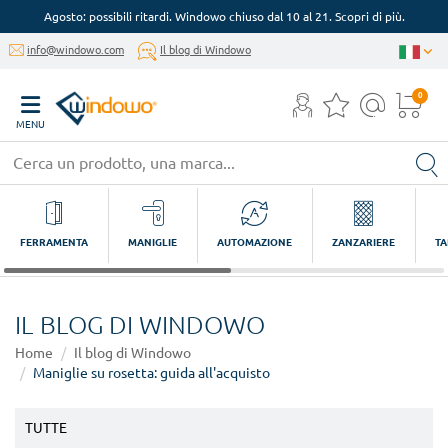
Agosto: possibili ritardi. Windowo chiuso dal 10 al 21. Scopri di più.
info@windowo.com
Il blog di Windowo
0
MENU
FERRAMENTA
MANIGLIE
AUTOMAZIONE
ZANZARIERE
TA
IL BLOG DI WINDOWO
Home
Il blog di Windowo
Maniglie su rosetta: guida all'acquisto
TUTTE