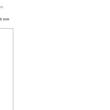
gn:
 10 mm