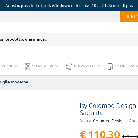
Agosto: possibili ritardi. Windowo chiuso dal 10 al 21. Scopri di più.
IL B
AZIONE
ZANZARIERE
TAPPARELLE
SICUREZZA
iglie moderne
Isy Colombo Design 
Satinato
Marca:
Colombo Design
Codi
€ 110,30
€ 137,