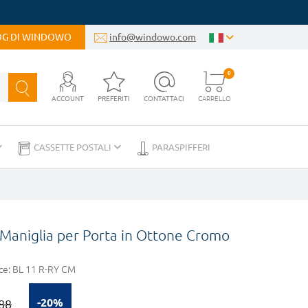
LOG DI WINDOWO
info@windowo.com
0
ACCOUNT
PREFERITI
CONTATTACI
CARRELLO
CASSETTE POSTALI
PARASPIFFERI
Maniglia per Porta in Ottone Cromo
ce:
BL 11 R-RY CM
-20%
88