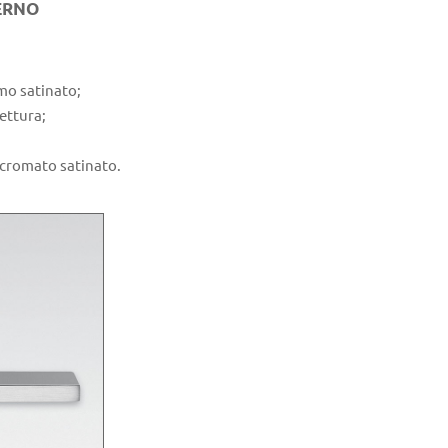
ERNO
mo satinato;
ettura;
e cromato satinato.