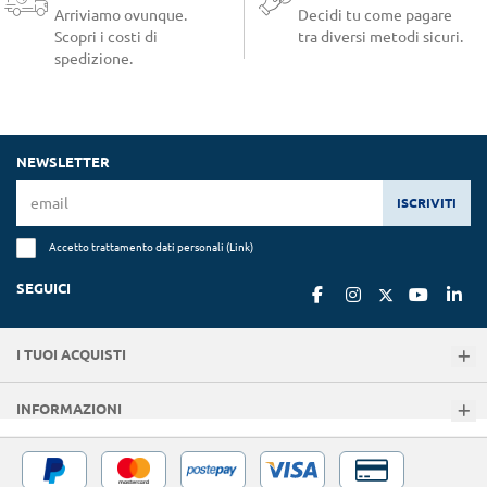
Arriviamo ovunque.
Decidi tu come pagare
Scopri i costi di
tra diversi metodi sicuri.
spedizione.
NEWSLETTER
ISCRIVITI
Accetto trattamento dati personali (
Link
)
SEGUICI
I TUOI ACQUISTI
INFORMAZIONI