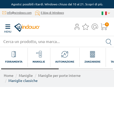
Agosto: possibili ritardi. Windowo chiuso dal 10 al 21. Scopri di più.
info@windowo.com
Il blog di Windowo
0
MENU
FERRAMENTA
MANIGLIE
AUTOMAZIONE
ZANZARIERE
TA
Home
Maniglie
Maniglie per porte interne
Maniglie classiche