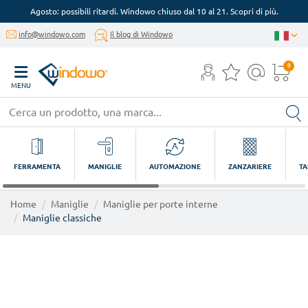
Agosto: possibili ritardi. Windowo chiuso dal 10 al 21. Scopri di più.
info@windowo.com
Il blog di Windowo
0
MENU
FERRAMENTA
MANIGLIE
AUTOMAZIONE
ZANZARIERE
TA
Home
Maniglie
Maniglie per porte interne
Maniglie classiche