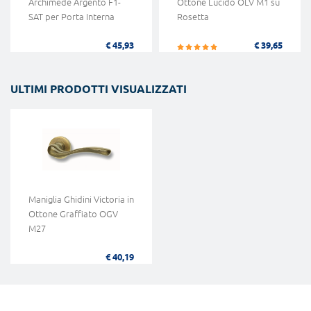
Archimede Argento F1-
Ottone Lucido OLV M1 su
SAT per Porta Interna
Rosetta
€ 45,93
€ 39,65
ULTIMI PRODOTTI VISUALIZZATI
Maniglia Ghidini Victoria in
Ottone Graffiato OGV
M27
€ 40,19