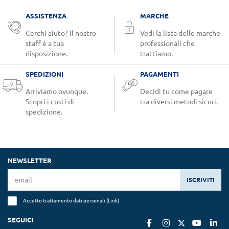
ASSISTENZA
MARCHE
Cerchi aiuto? Il nostro
Vedi la lista delle marche
staff è a tua
professionali che
disposizione.
trattiamo.
SPEDIZIONI
PAGAMENTI
Arriviamo ovunque.
Decidi tu come pagare
Scopri i costi di
tra diversi metodi sicuri.
spedizione.
NEWSLETTER
ISCRIVITI
Accetto trattamento dati personali (
Link
)
SEGUICI