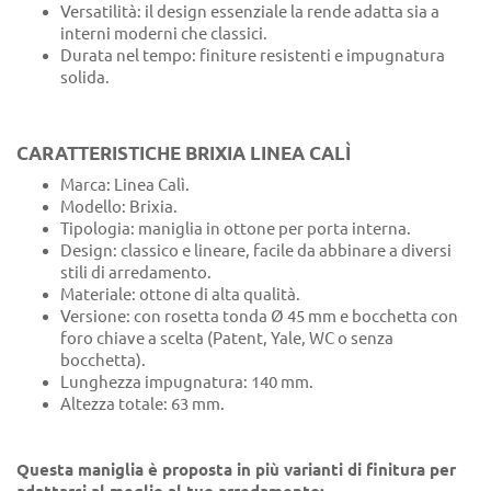
Versatilità: il design essenziale la rende adatta sia a
interni moderni che classici.
Durata nel tempo: finiture resistenti e impugnatura
solida.
CARATTERISTICHE BRIXIA LINEA CALÌ
Marca: Linea Calì.
Modello: Brixia.
Tipologia: maniglia in ottone per porta interna.
Design: classico e lineare, facile da abbinare a diversi
stili di arredamento.
Materiale: ottone di alta qualità.
Versione: con rosetta tonda Ø 45 mm e bocchetta con
foro chiave a scelta (Patent, Yale, WC o senza
bocchetta).
Lunghezza impugnatura: 140 mm.
Altezza totale: 63 mm.
Questa maniglia è proposta in più varianti di finitura per