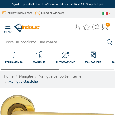
Agosto: possibili ritardi. Windowo chiuso dal 10 al 21. Scopri di più.
info@windowo.com
Il blog di Windowo
0
MENU
FERRAMENTA
MANIGLIE
AUTOMAZIONE
ZANZARIERE
TA
Home
Maniglie
Maniglie per porte interne
Maniglie classiche