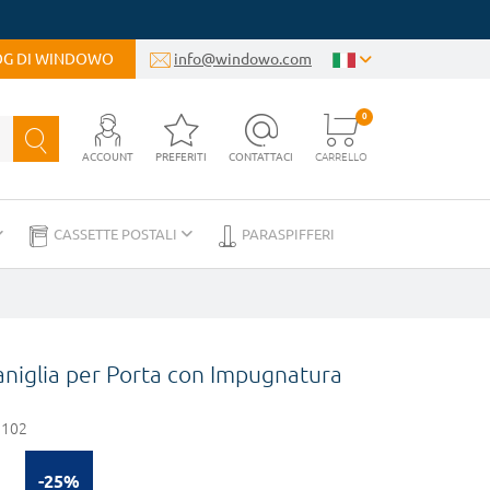
LOG DI WINDOWO
info@windowo.com
0
ACCOUNT
PREFERITI
CONTATTACI
CARRELLO
CASSETTE POSTALI
PARASPIFFERI
aniglia per Porta con Impugnatura
 102
-25%