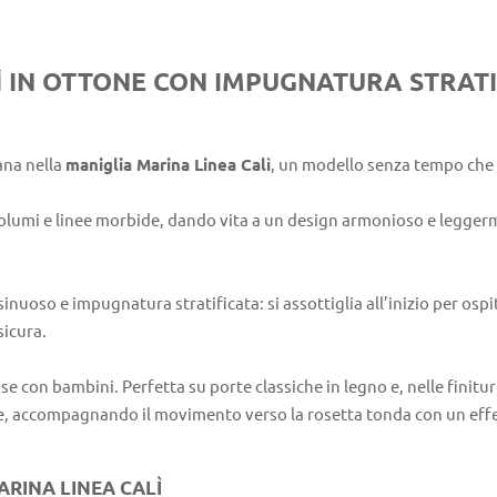
Ì IN OTTONE CON IMPUGNATURA STRATI
ana nella
maniglia Marina Linea Calì
, un modello senza tempo che 
olumi e linee morbide, dando vita a un design armonioso e leggerm
sinuoso e impugnatura stratificata: si assottiglia all’inizio per ospit
sicura.
ase con bambini. Perfetta su porte classiche in legno e, nelle finit
ne, accompagnando il movimento verso la rosetta tonda con un effet
ARINA LINEA CALÌ