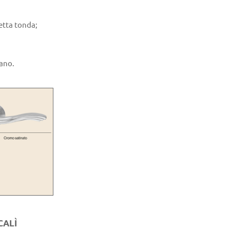
etta tonda;
iano.
CALÌ