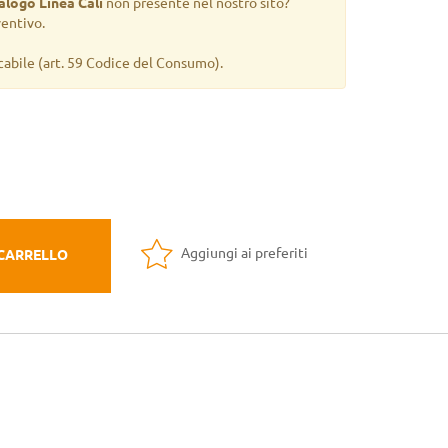
alogo Linea Calì
non presente nel nostro sito?
ventivo.
cabile
(art. 59 Codice del Consumo).
Aggiungi ai preferiti
 CARRELLO