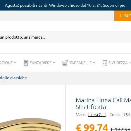
Agosto: possibili ritardi. Windowo chiuso dal 10 al 21. Scopri di più.
IL B
AZIONE
ZANZARIERE
TAPPARELLE
SICUREZZA
iglie classiche
Marina Linea Calì M
Stratificata
Marca:
Linea Calì
Codice:
755
€ 99,74
€ 132,98