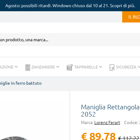
Agosto: possibili ritardi. Windowo chiuso dal 10 al 21. Scopri di più.
IL B
AZIONE
ZANZARIERE
TAPPARELLE
SICUREZZA
iglie in ferro battuto
Maniglia Rettangola
2052
Marca:
Lorenz Ferart
Codice:
€ 89,78
€ 112,22