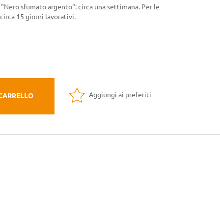
a "Nero sfumato argento": circa una settimana. Per le
 circa 15 giorni lavorativi.
Aggiungi ai preferiti
 CARRELLO