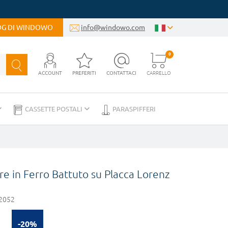
LOG DI WINDOWO
info@windowo.com
0
ACCOUNT
PREFERITI
CONTATTACI
CARRELLO
CASSETTE POSTALI
PARASPIFFERI
re in Ferro Battuto su Placca Lorenz
2052
-20%