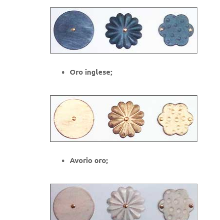
Oro inglese;
Avorio oro;