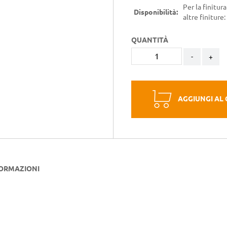
Per la finitur
Disponibilità:
altre finiture:
QUANTITÀ
-
+
AGGIUNGI AL
FORMAZIONI