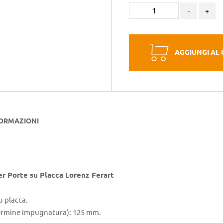
-
+
AGGIUNGI AL
FORMAZIONI
er Porte su Placca Lorenz Ferart
u placca.
termine impugnatura): 125 mm.