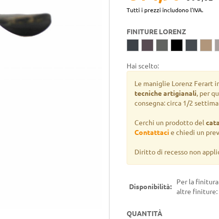
Tutti i prezzi includono l'IVA.
FINITURE LORENZ
Hai scelto:
Le maniglie Lorenz Ferart i
tecniche artigianali
, per q
consegna: circa 1/2 settima
Cerchi un prodotto del
cat
Contattaci
e chiedi un pre
Diritto di recesso non appli
Per la finitur
Disponibilità:
altre finiture:
QUANTITÀ