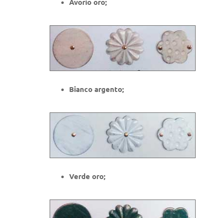
Avorio oro;
Bianco argento;
Verde oro;