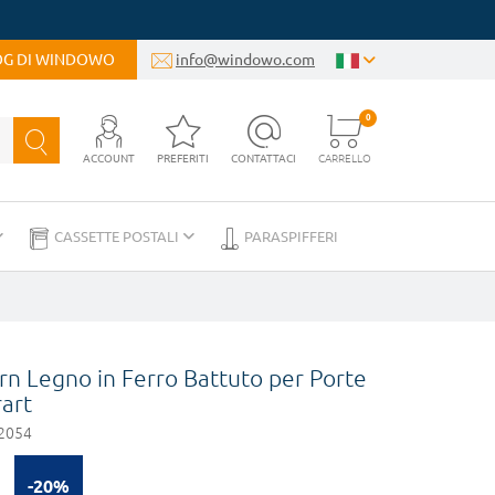
LOG DI WINDOWO
info@windowo.com
0
ACCOUNT
PREFERITI
CONTATTACI
CARRELLO
CASSETTE POSTALI
PARASPIFFERI
rn Legno in Ferro Battuto per Porte
rart
2054
-20%