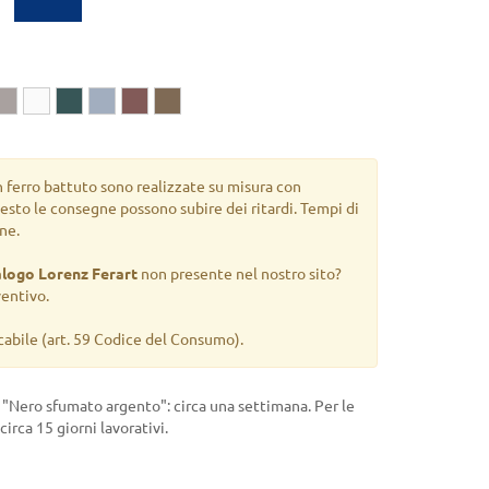
n ferro battuto sono realizzate su misura con
uesto le consegne possono subire dei ritardi. Tempi di
ne.
alogo Lorenz Ferart
non presente nel nostro sito?
ventivo.
cabile
(art. 59 Codice del Consumo).
a "Nero sfumato argento": circa una settimana. Per le
 circa 15 giorni lavorativi.