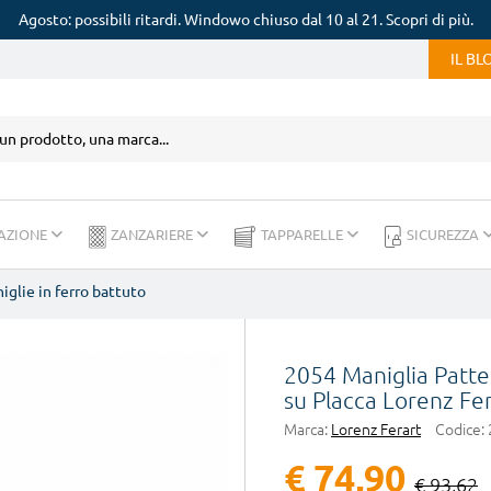
Agosto: possibili ritardi. Windowo chiuso dal 10 al 21. Scopri di più.
IL B
AZIONE
ZANZARIERE
TAPPARELLE
SICUREZZA
iglie in ferro battuto
2054 Maniglia Patte
su Placca Lorenz Fe
Marca:
Lorenz Ferart
Codice:
€ 74,90
€ 93,62