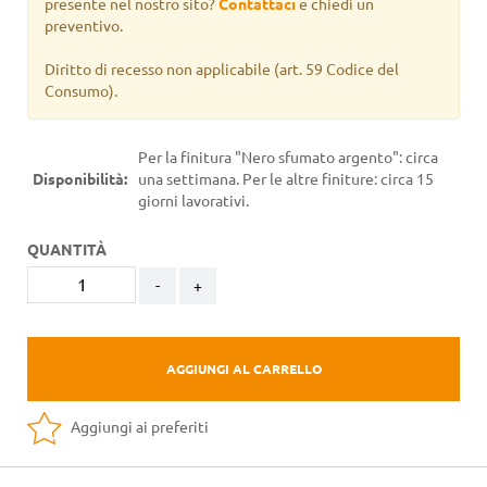
presente nel nostro sito?
Contattaci
e chiedi un
preventivo.
Diritto di recesso non applicabile
(art. 59 Codice del
Consumo).
Per la finitura "Nero sfumato argento": circa
Disponibilità:
una settimana. Per le altre finiture: circa 15
giorni lavorativi.
QUANTITÀ
-
+
AGGIUNGI AL CARRELLO
Aggiungi ai preferiti