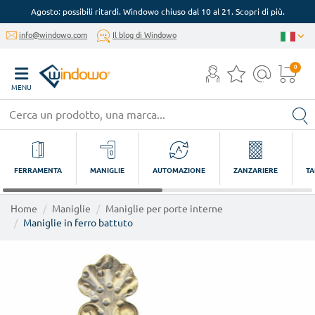
Agosto: possibili ritardi. Windowo chiuso dal 10 al 21. Scopri di più.
info@windowo.com
Il blog di Windowo
0
MENU
FERRAMENTA
MANIGLIE
AUTOMAZIONE
ZANZARIERE
TA
Home
Maniglie
Maniglie per porte interne
Maniglie in ferro battuto