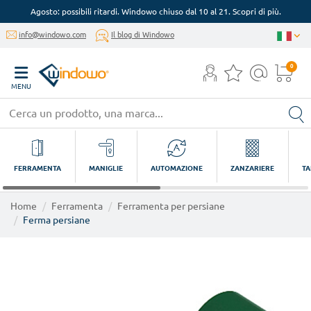
Agosto: possibili ritardi. Windowo chiuso dal 10 al 21. Scopri di più.
info@windowo.com
Il blog di Windowo
0
MENU
FERRAMENTA
MANIGLIE
AUTOMAZIONE
ZANZARIERE
TA
Home
Ferramenta
Ferramenta per persiane
Ferma persiane