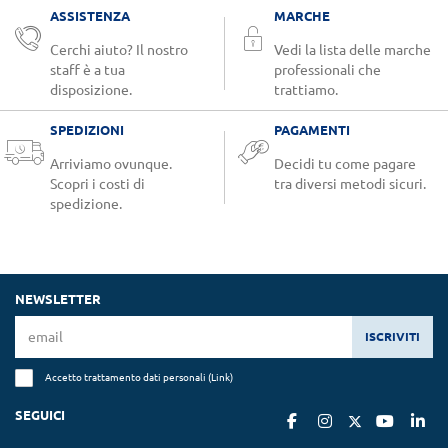
ASSISTENZA
MARCHE
Cerchi aiuto? Il nostro
Vedi la lista delle marche
staff è a tua
professionali che
disposizione.
trattiamo.
SPEDIZIONI
PAGAMENTI
Arriviamo ovunque.
Decidi tu come pagare
Scopri i costi di
tra diversi metodi sicuri.
spedizione.
NEWSLETTER
ISCRIVITI
Accetto trattamento dati personali (
Link
)
SEGUICI