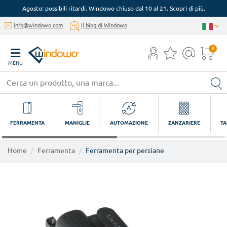
Agosto: possibili ritardi. Windowo chiuso dal 10 al 21. Scopri di più.
info@windowo.com
Il blog di Windowo
0
MENU
FERRAMENTA
MANIGLIE
AUTOMAZIONE
ZANZARIERE
TA
Home
Ferramenta
Ferramenta per persiane