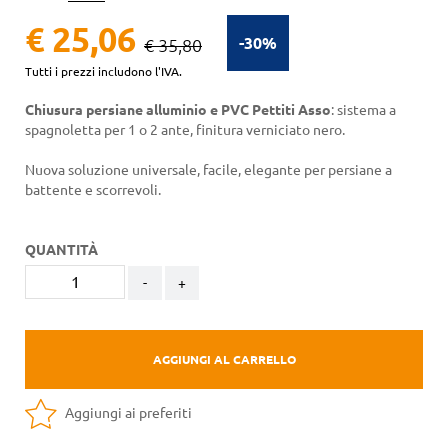
€ 25,06
-30%
€ 35,80
Tutti i prezzi includono l'IVA.
Chiusura persiane alluminio e PVC Pettiti Asso
: sistema a
spagnoletta per 1 o 2 ante, finitura verniciato nero.
Nuova soluzione universale, facile, elegante per persiane a
battente e scorrevoli.
QUANTITÀ
-
+
AGGIUNGI AL CARRELLO
Aggiungi ai preferiti