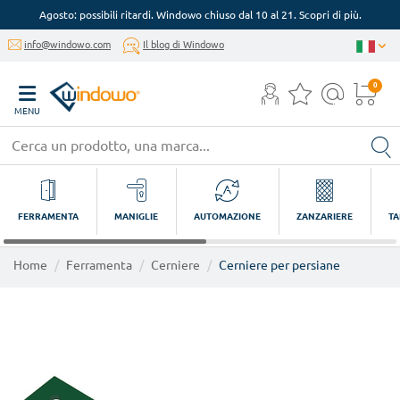
Agosto: possibili ritardi. Windowo chiuso dal 10 al 21. Scopri di più.
info@windowo.com
Il blog di Windowo
0
MENU
FERRAMENTA
MANIGLIE
AUTOMAZIONE
ZANZARIERE
TA
Home
Ferramenta
Cerniere
Cerniere per persiane