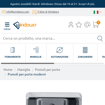
Agosto: possibili ritardi. Windowo chiuso dal 10 al 21. Scopri di più.
info@windowo.com
Il blog di Windowo
0
MENU
FERRAMENTA
MANIGLIE
AUTOMAZIONE
ZANZARIERE
TA
Home
Maniglie
Pomoli per porte
Pomoli per porte moderni