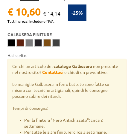
€ 10,60
-25%
€ 14,14
Tutti i prezzi includono l'IVA.
GALBUSERA FINITURE
Hai scelto:
Cerchi un articolo del
catalogo Galbusera
non presente
nel nostro sito?
Contattaci
e chiedi un preventivo.
Le maniglie Galbusera in ferro battuto sono fatte su
misura con tecniche artigianali, quindi le consegne
possono subire dei ritardi.
Tempi di consegna:
Per la finitura "Nero Antichizzato": circa 2
settimane.
Per tutte le altre finiture: circa 3 settimane.