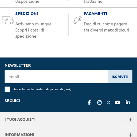
disposizione.
trattiamo.
SPEDIZIONI
PAGAMENTI
Arriviamo ovunque.
Decidi tu come pagare
Scopri i costi di
tra diversi metodi sicuri.
spedizione.
NEWSLETTER
ISCRIVITI
Accetto trattamento dati personali (
Link
)
SEGUICI
I TUOI ACQUISTI
INFORMAZIONI