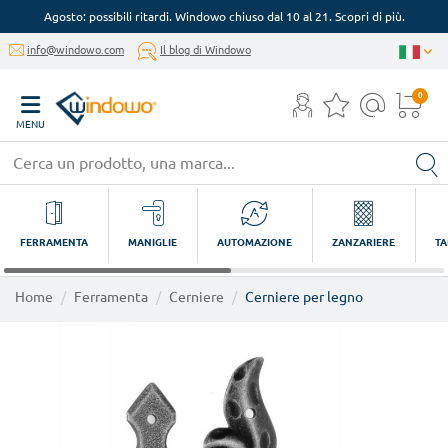
Agosto: possibili ritardi. Windowo chiuso dal 10 al 21. Scopri di più.
info@windowo.com
Il blog di Windowo
0
MENU
FERRAMENTA
MANIGLIE
AUTOMAZIONE
ZANZARIERE
TA
Home
Ferramenta
Cerniere
Cerniere per legno