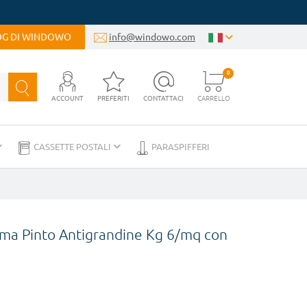
LOG DI WINDOWO
info@windowo.com
0
ACCOUNT
PREFERITI
CONTATTACI
CARRELLO
CASSETTE POSTALI
PARASPIFFERI
oma Pinto Antigrandine Kg 6/mq con