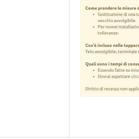
9 Acqua marina
Come prendere le misure d
Sostituzione di una t
10 Verde oliva
vecchio avvolgibile.
Per nuove installazio
11 Rosso mattone
tolleranze.
12 Verde pisello
Cos'è incluso nelle tappare
13 Avorio 01
Telo avvolgibile, terminale 
14 Avorio 217
Quali sono i tempi di cons
Essendo fatte su misu
15 Bruno 11
Dovrai aspettare circa
16 Rosso vivo
Diritto di recesso non appli
17 Verde bottiglia
18 Grigio scuro
19 Grigio 35
20 Testa di moro