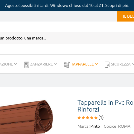
Agosto: possibili ritardi. Windowo chiuso dal 10 al 21. Scopri di più.
IL B
AZIONE
ZANZARIERE
TAPPARELLE
SICUREZZA
Tapparella in Pvc R
Rinforzi
(1)
Marca:
Pinto
Codice:
ROMA