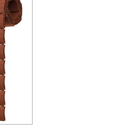
45 Giallo ocra
50 Grigio 562
60 Mogano K7
61 Noce K21
62 Douglas K70
63 Frassino K51
71 Legno K1
73 Beige chiaro
75 Legno K10
76 Marrone 8017
CA2 Porpora