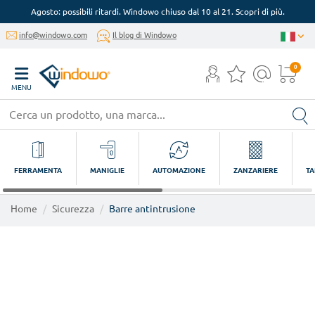
Agosto: possibili ritardi. Windowo chiuso dal 10 al 21. Scopri di più.
info@windowo.com
Il blog di Windowo
0
MENU
FERRAMENTA
MANIGLIE
AUTOMAZIONE
ZANZARIERE
TA
Home
Sicurezza
Barre antintrusione