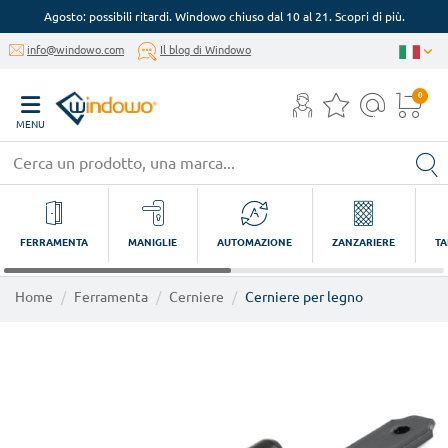
Agosto: possibili ritardi. Windowo chiuso dal 10 al 21. Scopri di più.
info@windowo.com
Il blog di Windowo
0
MENU
FERRAMENTA
MANIGLIE
AUTOMAZIONE
ZANZARIERE
TA
Home
Ferramenta
Cerniere
Cerniere per legno