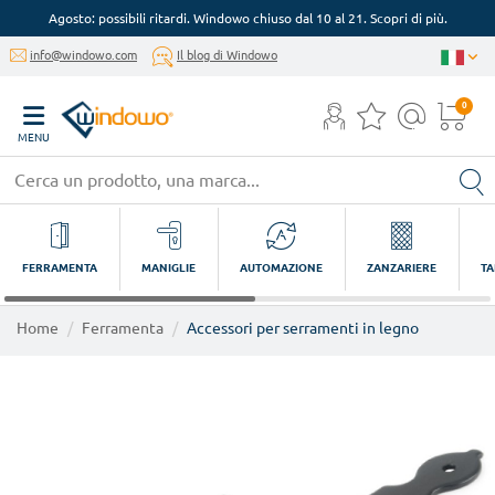
Agosto: possibili ritardi. Windowo chiuso dal 10 al 21. Scopri di più.
info@windowo.com
Il blog di Windowo
0
MENU
FERRAMENTA
MANIGLIE
AUTOMAZIONE
ZANZARIERE
TA
Home
Ferramenta
Accessori per serramenti in legno