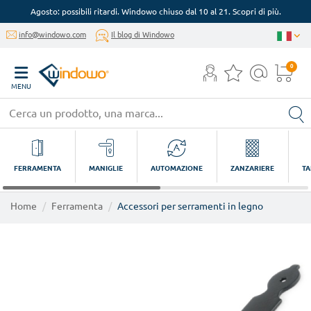
Agosto: possibili ritardi. Windowo chiuso dal 10 al 21. Scopri di più.
info@windowo.com
Il blog di Windowo
0
MENU
FERRAMENTA
MANIGLIE
AUTOMAZIONE
ZANZARIERE
TA
Home
Ferramenta
Accessori per serramenti in legno