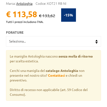
Marca:
Antologhia
Codice:
KOT21 RB NI
€ 113,58
-15%
€ 133,62
Tutti i prezzi includono l'IVA.
FORATURE
Le maniglie Antologhia nascono
senza molla di ritorno
per scelta estetica.
Cerchi una maniglia del
catalogo Antologhia
non
presente nel nostro sito?
Contattaci
e chiedi un
preventivo.
Diritto di recesso non applicabile
(art. 59 Codice del
Consumo).