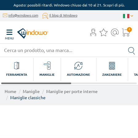
Agosto: possibili ritardi. Windowo chiuso dal 10 al 21. Scopri di più.
info@windowo.com
Il blog di Windowo
0
MENU
FERRAMENTA
MANIGLIE
AUTOMAZIONE
ZANZARIERE
TA
Home
Maniglie
Maniglie per porte interne
Maniglie classiche