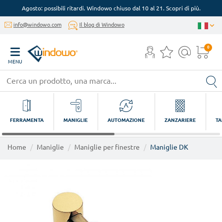
Agosto: possibili ritardi. Windowo chiuso dal 10 al 21. Scopri di più.
info@windowo.com
Il blog di Windowo
0
MENU
FERRAMENTA
MANIGLIE
AUTOMAZIONE
ZANZARIERE
TA
Home
Maniglie
Maniglie per finestre
Maniglie DK