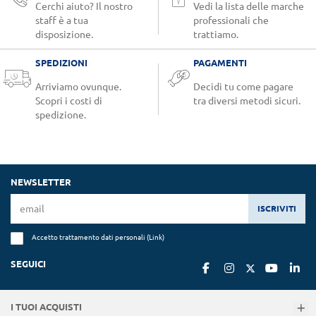
Cerchi aiuto? Il nostro
Vedi la lista delle marche
staff è a tua
professionali che
disposizione.
trattiamo.
SPEDIZIONI
PAGAMENTI
Arriviamo ovunque.
Decidi tu come pagare
Scopri i costi di
tra diversi metodi sicuri.
spedizione.
NEWSLETTER
ISCRIVITI
Accetto trattamento dati personali (
Link
)
SEGUICI
I TUOI ACQUISTI